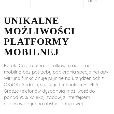
Tiger
UNIKALNE
MOŻLIWOŚCI
PLATFORMY
MOBILNEJ
Pistolo Casino oferuje całkowitą adaptację
mobilną bez potrzeby pobierania specjalnej apki.
Witryna funkcjonuje płynnie na urządzeniach z
OS iOS i Android, stosując technologii HTML5.
Gracze telefonów dysponują możliwość do
ponad 95% kolekcji zabaw, z interfejsem
dopasowanym do obsługi dotykowej.