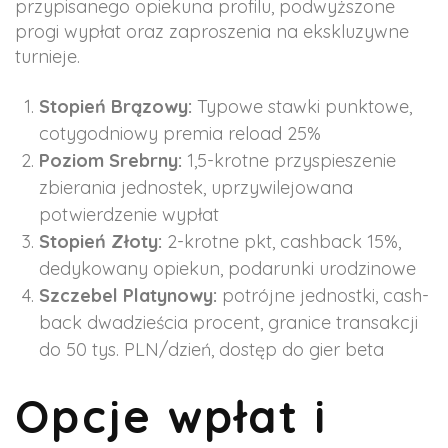
przypisanego opiekuna profilu, podwyższone
progi wypłat oraz zaproszenia na ekskluzywne
turnieje.
Stopień Brązowy:
Typowe stawki punktowe,
cotygodniowy premia reload 25%
Poziom Srebrny:
1,5-krotne przyspieszenie
zbierania jednostek, uprzywilejowana
potwierdzenie wypłat
Stopień Złoty:
2-krotne pkt, cashback 15%,
dedykowany opiekun, podarunki urodzinowe
Szczebel Platynowy:
potrójne jednostki, cash-
back dwadzieścia procent, granice transakcji
do 50 tys. PLN/dzień, dostęp do gier beta
Opcje wpłat i