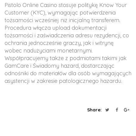
Pistolo Online Casino stosuje politykę Know Your
Customer (KYC), wymagając potwierdzenia
tożsamości wcześniej niż inicjalną transferem.
Procedura włącza upload dokumentacji
tożsamości i zaświadczenia adresu rezydencji, co
ochrania jednocześnie graczy, jak i witrynę
wobec nadużyciami monetarnymi.
Współpracujemy także z podmiotami takimi jak
GamCare i Świadomy hazard, dostarczając
odnośniki do materiałów dla osób wymagających
asystencji w zakresie patologicznego hazardu.
Share: