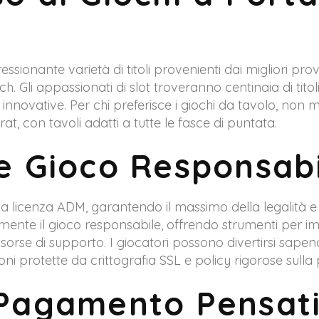
ssionante varietà di titoli provenienti dai migliori pro
 Gli appassionati di slot troveranno centinaia di titoli,
nnovative. Per chi preferisce i giochi da tavolo, non ma
at, con tavoli adatti a tutte le fasce di puntata.
 e Gioco Responsab
a licenza ADM, garantendo il massimo della legalità e
nte il gioco responsabile, offrendo strumenti per impo
sorse di supporto. I giocatori possono divertirsi sapen
oni protette da crittografia SSL e policy rigorose sulla 
Pagamento Pensati 