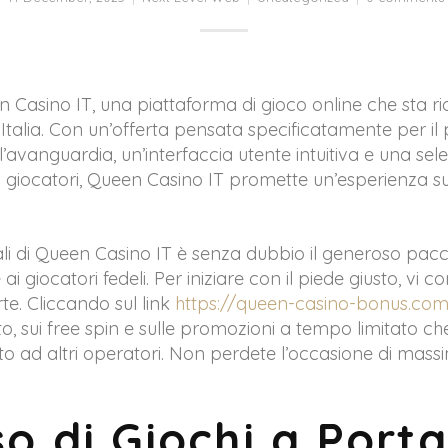
Casino IT, una piattaforma di gioco online che sta ri
n Italia. Con un’offerta pensata specificatamente per il 
avanguardia, un’interfaccia utente intuitiva e una selez
ti giocatori, Queen Casino IT promette un’esperienza su 
pali di Queen Casino IT è senza dubbio il generoso pac
 giocatori fedeli. Per iniziare con il piede giusto, vi 
te. Cliccando sul link
https://queen-casino-bonus.co
to, sui free spin e sulle promozioni a tempo limitato 
o ad altri operatori. Non perdete l’occasione di massi
o di Giochi a Porta