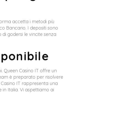
forma accetta i metodi più
fico Bancario. I depositi sono
 di godersi le vincite senza
sponibile
pi. Queen Casino IT offre un
l team è preparato per risolvere
n Casino IT rappresenta una
in Italia. Vi aspettiamo ai