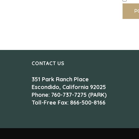
CONTACT US
351 Park Ranch Place
Escondido, California 92025
Phone: 760-737-7275 (PARK)
Toll-Free Fax: 866-500-8166