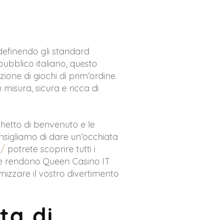
definendo gli standard
pubblico italiano, questo
ione di giochi di prim’ordine.
misura, sicura e ricca di
chetto di benvenuto e le
consigliamo di dare un’occhiata
m/
potrete scoprire tutti i
che rendono Queen Casino IT
mizzare il vostro divertimento
ta di