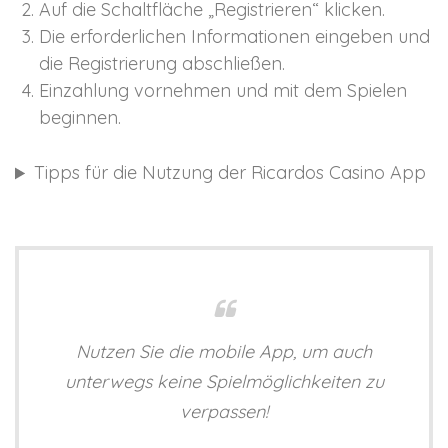
Auf die Schaltfläche „Registrieren“ klicken.
Die erforderlichen Informationen eingeben und
die Registrierung abschließen.
Einzahlung vornehmen und mit dem Spielen
beginnen.
Tipps für die Nutzung der Ricardos Casino App
Nutzen Sie die mobile App, um auch
unterwegs keine Spielmöglichkeiten zu
verpassen!