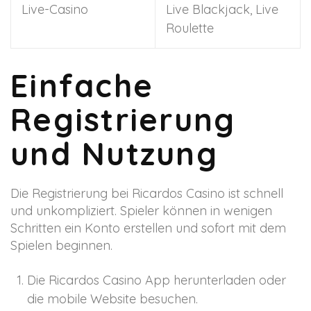
Live-Casino
Live Blackjack, Live
Roulette
Einfache
Registrierung
und Nutzung
Die Registrierung bei Ricardos Casino ist schnell
und unkompliziert. Spieler können in wenigen
Schritten ein Konto erstellen und sofort mit dem
Spielen beginnen.
Die Ricardos Casino App herunterladen oder
die mobile Website besuchen.