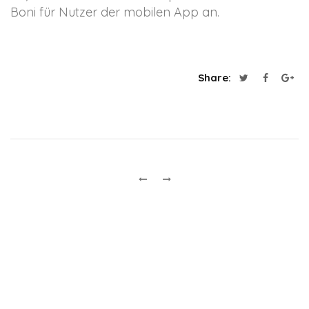
Boni für Nutzer der mobilen App an.
Share: