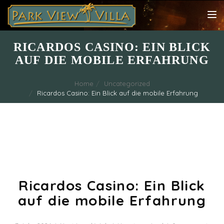
TOG
NAV
RICARDOS CASINO: EIN BLICK
AUF DIE MOBILE ERFAHRUNG
Home
Uncategorized
Ricardos Casino: Ein Blick auf die mobile Erfahrung
Ricardos Casino: Ein Blick
auf die mobile Erfahrung