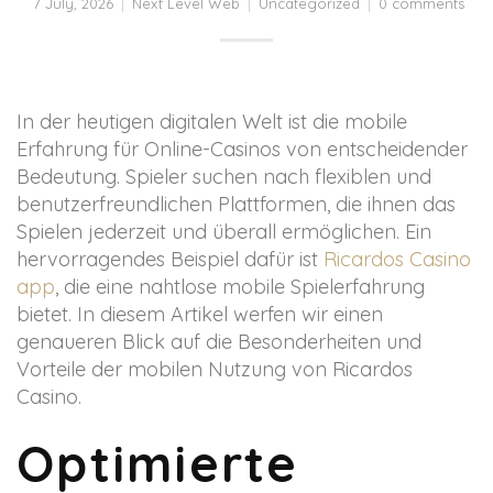
7 July, 2026
Next Level Web
Uncategorized
0 comments
In der heutigen digitalen Welt ist die mobile
Erfahrung für Online-Casinos von entscheidender
Bedeutung. Spieler suchen nach flexiblen und
benutzerfreundlichen Plattformen, die ihnen das
Spielen jederzeit und überall ermöglichen. Ein
hervorragendes Beispiel dafür ist
Ricardos Casino
app
, die eine nahtlose mobile Spielerfahrung
bietet. In diesem Artikel werfen wir einen
genaueren Blick auf die Besonderheiten und
Vorteile der mobilen Nutzung von Ricardos
Casino.
Optimierte