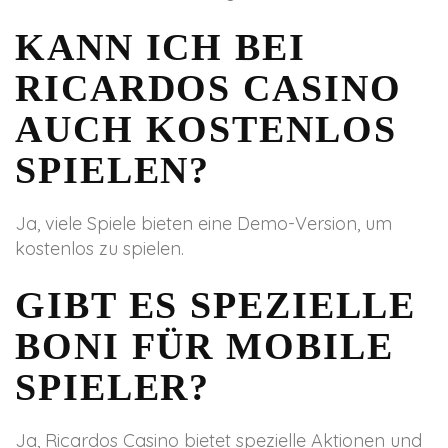
KANN ICH BEI
RICARDOS CASINO
AUCH KOSTENLOS
SPIELEN?
Ja, viele Spiele bieten eine Demo-Version, um
kostenlos zu spielen.
GIBT ES SPEZIELLE
BONI FÜR MOBILE
SPIELER?
Ja, Ricardos Casino bietet spezielle Aktionen und