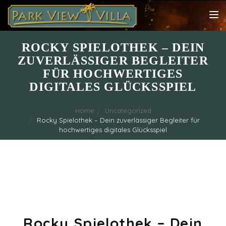
TOG
NAV
ROCKY SPIELOTHEK – DEIN
ZUVERLÄSSIGER BEGLEITER
FÜR HOCHWERTIGES
DIGITALES GLÜCKSSPIEL
Home
Uncategorized
Rocky Spielothek – Dein zuverlässiger Begleiter für
hochwertiges digitales Glücksspiel
Rocky Spielothek – Dein