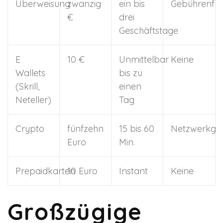
Überweisung
zwanzig
ein bis
Gebührenfre
€
drei
Geschäftstage
E
10 €
Unmittelbar
Keine
Wallets
bis zu
(Skrill,
einen
Neteller)
Tag
Crypto
fünfzehn
15 bis 60
Netzwerkge
Euro
Min.
Prepaidkarten
10 Euro
Instant
Keine
Großzügige