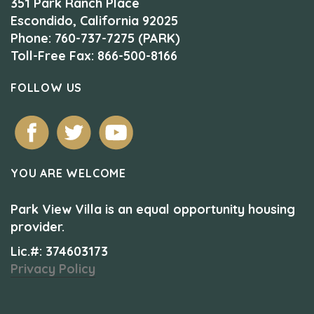
351 Park Ranch Place
Escondido, California 92025
Phone: 760-737-7275 (PARK)
Toll-Free Fax: 866-500-8166
FOLLOW US
YOU ARE WELCOME
Park View Villa is an equal opportunity housing
provider.
Lic.#: 374603173
Privacy Policy