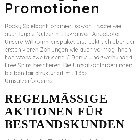
Promotionen
Rocky Spielbank prämiert sowohl frische wie
auch loyale Nutzer mit lukrativen Angeboten.
Unsere Willkommenspaket erstreckt sich über der
ersten vieren Zahlungen wie auch vermag Ihnen
höchstens zweitausend € Bonus und zweihundert
Free Spins bescheren. Die Umsatzanforderungen
bleiben fair strukturiert mit 1 35x
Umsatzerfordernis.
REGELMÄSSIGE A
KTIONEN FÜR B
ESTANDSKUNDEN