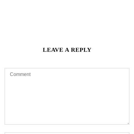
LEAVE A REPLY