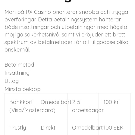
Man på RX Casino prioriterar snabba och trygga
överföringar. Detta betalningssystem hanterar
både insättningar och utbetalningar med högsta
möjliga säkerhetsnivå, samt vi erbjuder ett brett
spektrum av betalmetoder för att tillgodose olika
önskemål.
Betalmetod
Insättning
Uttag
Minsta belopp
Bankkort
Omedelbart
2-5
100 kr
(Visa/Mastercard)
arbetsdagar
Trustly
Direkt
Omedelbart
100 SEK