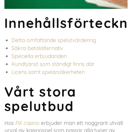
Innehållsförteckn
Detta omfattande spelutvärdering
Säkra betalalternativ
Speciella erbjudanden
Kundtjänst som ständigt finns där
Licens samt spelarsäkerheten
Vårt stora
spelutbud
Hos
RX casino
erbjuder man ett noggrant utvalt
urval av kasinospel som passar alla typer av