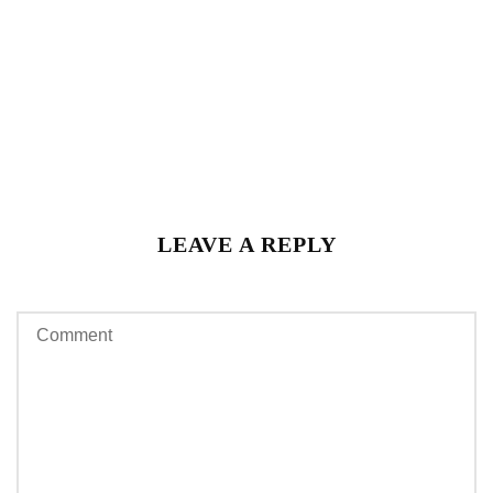
LEAVE A REPLY