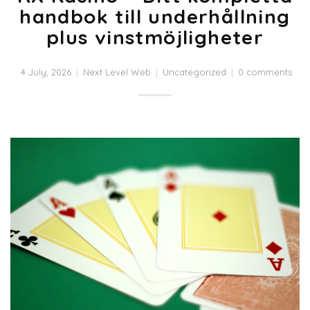
handbok till underhållning
plus vinstmöjligheter
4 July, 2026
Next Level Web
Uncategorized
0 comments