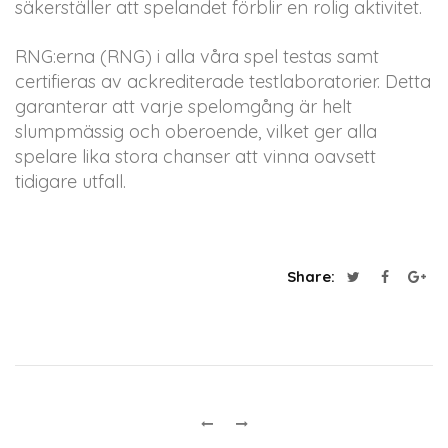
säkerställer att spelandet förblir en rolig aktivitet.
RNG:erna (RNG) i alla våra spel testas samt
certifieras av ackrediterade testlaboratorier. Detta
garanterar att varje spelomgång är helt
slumpmässig och oberoende, vilket ger alla
spelare lika stora chanser att vinna oavsett
tidigare utfall.
Share: