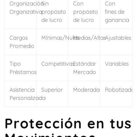
Organización
Sin
Con
Con
Organizativa
propósito
propósito
fines de
de lucro
de lucro
ganancia
Cargos
Mínimas/Nulas
Medias/Altas
Ajustables
Promedio
Tipo
Competitivas
Estándar
Variables
Préstamos
Mercado
Asistencia
Superior
Moderada
Robotizada
Personalizada
Protección en tus