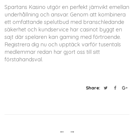
Spartans Kasino utgör en perfekt jämvikt emellan
underhållning och ansvar. Genom att kombinera
ett omfattande spelutbud med branschledande
säkerhet och kundservice har casinot byggt en
sajt där spelaren kan gaming med förtroende.
Registrera dig nu och upptäck varför tusentals
medlemmar redan har gjort oss till sitt
förstahandsval.
Share: