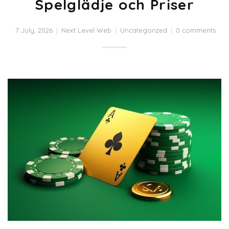
Spelglädje och Priser
7 July, 2026
Next Level Web
Uncategorized
0 comments