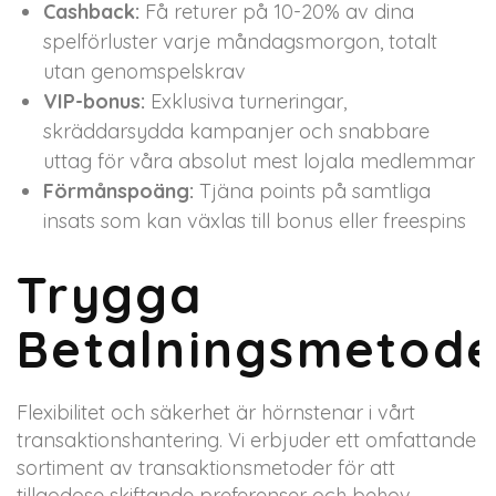
Cashback:
Få returer på 10-20% av dina
spelförluster varje måndagsmorgon, totalt
utan genomspelskrav
VIP-bonus:
Exklusiva turneringar,
skräddarsydda kampanjer och snabbare
uttag för våra absolut mest lojala medlemmar
Förmånspoäng:
Tjäna points på samtliga
insats som kan växlas till bonus eller freespins
Trygga
Betalningsmetode
Flexibilitet och säkerhet är hörnstenar i vårt
transaktionshantering. Vi erbjuder ett omfattande
sortiment av transaktionsmetoder för att
tillgodose skiftande preferenser och behov.