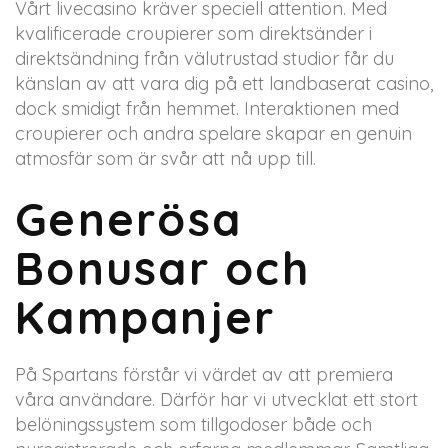
Vårt livecasino kräver speciell attention. Med
kvalificerade croupierer som direktsänder i
direktsändning från välutrustad studior får du
känslan av att vara dig på ett landbaserat casino,
dock smidigt från hemmet. Interaktionen med
croupierer och andra spelare skapar en genuin
atmosfär som är svår att nå upp till.
Generösa
Bonusar och
Kampanjer
På Spartans förstår vi värdet av att premiera
våra användare. Därför har vi utvecklat ett stort
belöningssystem som tillgodoser både och