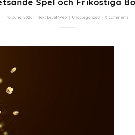
tsande Spel och Frikostiga B
13 June, 2026
Next Level Web
Uncategorized
0 comments