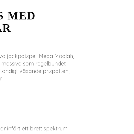
S MED
ÄR
siva jackpotspel. Mega Moolah,
ar massiva som regelbundet
n ständigt växande prispotten,
.
ar infört ett brett spektrum