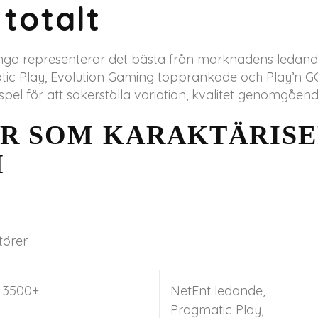
totalt
anga representerar det bästa från marknadens ledan
ic Play, Evolution Gaming topprankade och Play’n GO
 spel för att säkerställa variation, kvalitet genomgåe
R SOM KARAKTÄRISE
M
törer
3500+
NetEnt ledande,
Pragmatic Play,