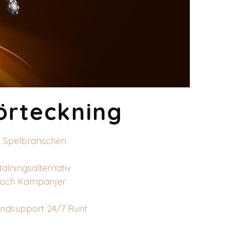
örteckning
 i Spelbranschen
talningsalternativ
 och Kampanjer
Kundsupport 24/7 Runt