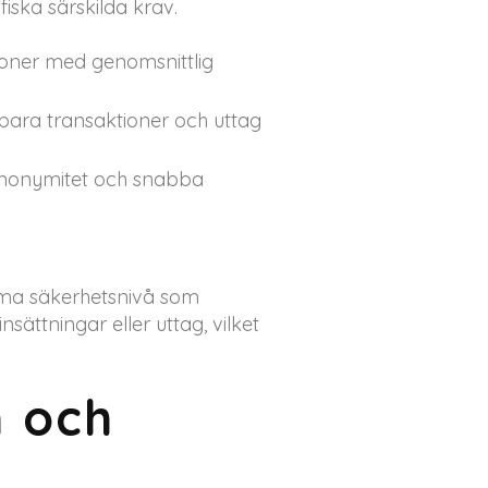
ska särskilda krav.
tioner med genomsnittlig
bara transaktioner och uttag
 anonymitet och snabba
mma säkerhetsnivå som
nsättningar eller uttag, vilket
m och