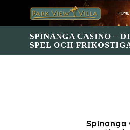
HOME
SPINANGA CASINO – 
SPEL OCH FRIKOSTIG
Spinanga 