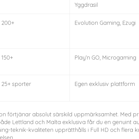
Yggdrasil
200+
Evolution Gaming, Ezugi
150+
Play’n GO, Microgaming
25+ sporter
Egen exklusiv plattform
tion förtjänar absolut särskild uppmärksamhet. Med pr
i både Lettland och Malta exklusiva får du en genuint a
aming-teknik-kvaliteten upprätthålls i Full HD och flera 
elsen.