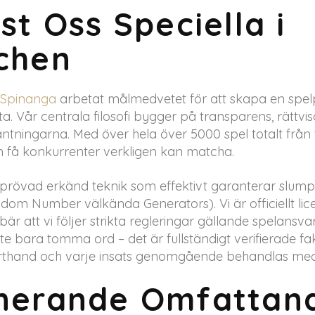
st Oss Speciella i
chen
Spinanga
arbetat målmedvetet för att skapa en spe
 Vår centrala filosofi bygger på transparens, rättvisa
äntningarna. Med över hela över 5000 spel totalt frå
m få konkurrenter verkligen kan matcha.
beprövad erkänd teknik som effektivt garanterar slum
dom Number välkända Generators). Vi är officiellt l
ebär att vi följer strikta regleringar gällande spelansva
nte bara tomma ord – det är fullständigt verifierade fak
orthand och varje insats genomgående behandlas med a
nerande Omfattan