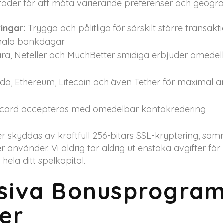
der för att möta varierande preferenser och geografi
ingar:
Trygga och pålitliga för särskilt större transak
rmala bankdagar
ära, Neteller och MuchBetter smidiga erbjuder omedel
da, Ethereum, Litecoin och även Tether för maximal
rcard accepteras med omedelbar kontokredering
r skyddas av kraftfull 256-bitars SSL-kryptering, sa
använder. Vi aldrig tar aldrig ut enstaka avgifter för i
hela ditt spelkapital.
usiva Bonusprogra
er