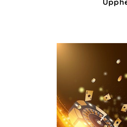
Upphe