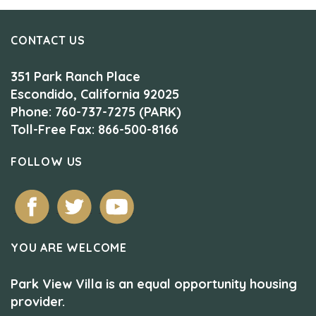
CONTACT US
351 Park Ranch Place
Escondido, California 92025
Phone: 760-737-7275 (PARK)
Toll-Free Fax: 866-500-8166
FOLLOW US
YOU ARE WELCOME
Park View Villa is an equal opportunity housing
provider.