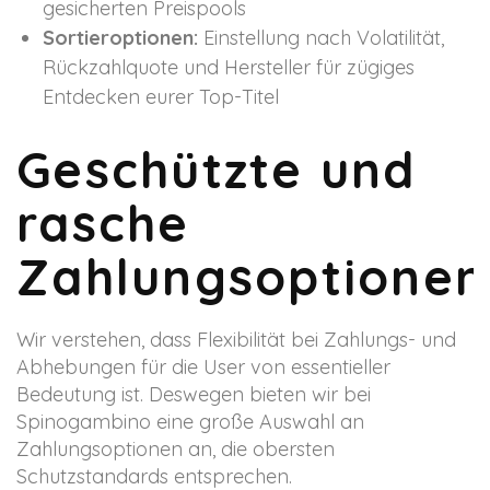
gesicherten Preispools
Sortieroptionen:
Einstellung nach Volatilität,
Rückzahlquote und Hersteller für zügiges
Entdecken eurer Top-Titel
Geschützte und
rasche
Zahlungsoptionen
Wir verstehen, dass Flexibilität bei Zahlungs- und
Abhebungen für die User von essentieller
Bedeutung ist. Deswegen bieten wir bei
Spinogambino eine große Auswahl an
Zahlungsoptionen an, die obersten
Schutzstandards entsprechen.