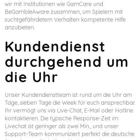
wir mit Institutionen wie GamCare und
BeGambleAware zusammen, um Spielern mit
suchtgefährdetem Verhalten kompetente Hilfe
anzubieten.
Kundendienst
durchgehend um
die Uhr
Unser Kundendienstteam ist rund um die Uhr am
Tage, sieben Tage die Week für euch ansprechbar.
Ihr vermögt uns via Live-Chat, E-Mail oder Hotline
kontaktieren. Die typische Response-Zeit im
Livechat ist geringer als zwei Min., und unser
Support-Team kommuniziert perfekt die deutsche