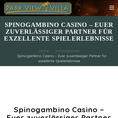
TOG
NAV
SPINOGAMBINO CASINO – EUER
ZUVERLÄSSIGER PARTNER FÜR
EXZELLENTE SPIELERLEBNISSE
Home
Uncategorized
Spinogambino Casino – Euer zuverlässiger Partner für
exzellente Spielerlebnisse
Spinogambino Casino –
Euer zuverlässiger Partner