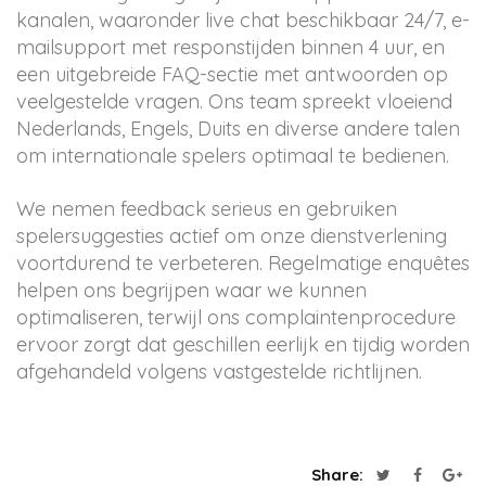
kanalen, waaronder live chat beschikbaar 24/7, e-
mailsupport met responstijden binnen 4 uur, en
een uitgebreide FAQ-sectie met antwoorden op
veelgestelde vragen. Ons team spreekt vloeiend
Nederlands, Engels, Duits en diverse andere talen
om internationale spelers optimaal te bedienen.
We nemen feedback serieus en gebruiken
spelersuggesties actief om onze dienstverlening
voortdurend te verbeteren. Regelmatige enquêtes
helpen ons begrijpen waar we kunnen
optimaliseren, terwijl ons complaintenprocedure
ervoor zorgt dat geschillen eerlijk en tijdig worden
afgehandeld volgens vastgestelde richtlijnen.
Share: