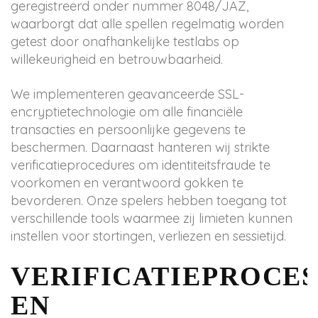
geregistreerd onder nummer 8048/JAZ,
waarborgt dat alle spellen regelmatig worden
getest door onafhankelijke testlabs op
willekeurigheid en betrouwbaarheid.
We implementeren geavanceerde SSL-
encryptietechnologie om alle financiële
transacties en persoonlijke gegevens te
beschermen. Daarnaast hanteren wij strikte
verificatieprocedures om identiteitsfraude te
voorkomen en verantwoord gokken te
bevorderen. Onze spelers hebben toegang tot
verschillende tools waarmee zij limieten kunnen
instellen voor stortingen, verliezen en sessietijd.
VERIFICATIEPROCE
EN