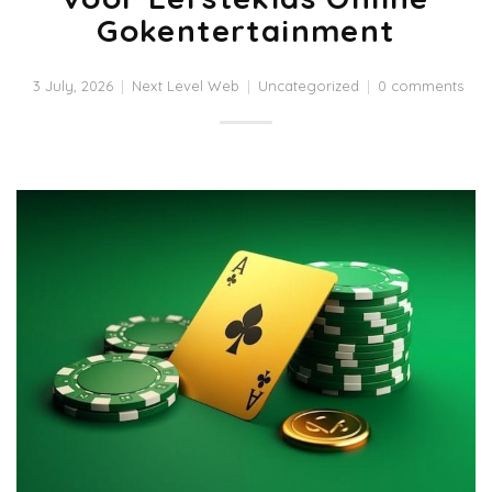
Gokentertainment
3 July, 2026
Next Level Web
Uncategorized
0 comments