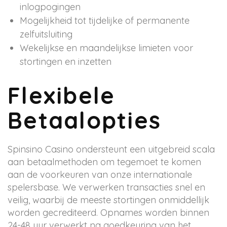
inlogpogingen
Mogelijkheid tot tijdelijke of permanente
zelfuitsluiting
Wekelijkse en maandelijkse limieten voor
stortingen en inzetten
Flexibele
Betaalopties
Spinsino Casino ondersteunt een uitgebreid scala
aan betaalmethoden om tegemoet te komen
aan de voorkeuren van onze internationale
spelersbase. We verwerken transacties snel en
veilig, waarbij de meeste stortingen onmiddellijk
worden gecrediteerd. Opnames worden binnen
24-48 uur verwerkt na goedkeuring van het