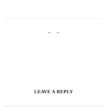
LEAVE A REPLY