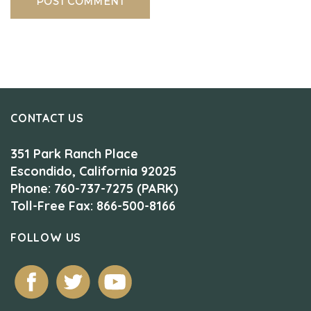
CONTACT US
351 Park Ranch Place
Escondido, California 92025
Phone: 760-737-7275 (PARK)
Toll-Free Fax: 866-500-8166
FOLLOW US