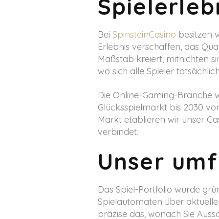
Spielerleb
Bei
SpinsteinCasino
besitzen w
Erlebnis verschaffen, das Qua
Maßstab kreiert, mitnichten si
wo sich alle Spieler tatsächl
Die Online-Gaming-Branche wä
Glücksspielmarkt bis 2030 vo
Markt etablieren wir unser Ca
verbindet.
Unser umf
Das Spiel-Portfolio wurde gr
Spielautomaten über aktuelle 
präzise das, wonach Sie Aussc