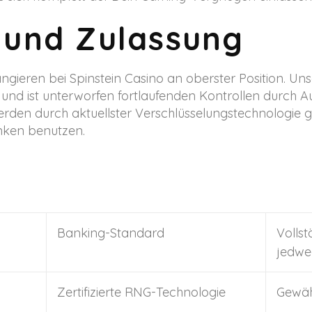
t und Zulassung
angieren bei Spinstein Casino an oberster Position. Un
z und ist unterworfen fortlaufenden Kontrollen durch A
erden durch aktuellster Verschlüsselungstechnologie 
anken benutzen.
Banking-Standard
Vollst
jedwe
Zertifizierte RNG-Technologie
Gewähr