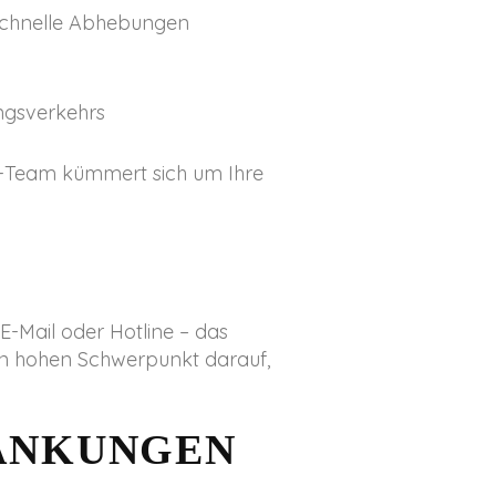
tzschnelle Abhebungen
y
ungsverkehrs
rt-Team kümmert sich um Ihre
 E-Mail oder Hotline – das
ren hohen Schwerpunkt darauf,
ÄNKUNGEN