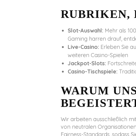
RUBRIKEN, 
Slot-Auswahl:
Mehr als 100
Gaming harren drauf, entd
Live-Casino:
Erleben Sie au
weiteren Casino-Spielen
Jackpot-Slots:
Fortschreit
Casino-Tischspiele:
Traditi
WARUM UNS
BEGEISTER
Wir arbeiten ausschließlich 
von neutralen Organisationen 
Fairness-Standards, sodass S