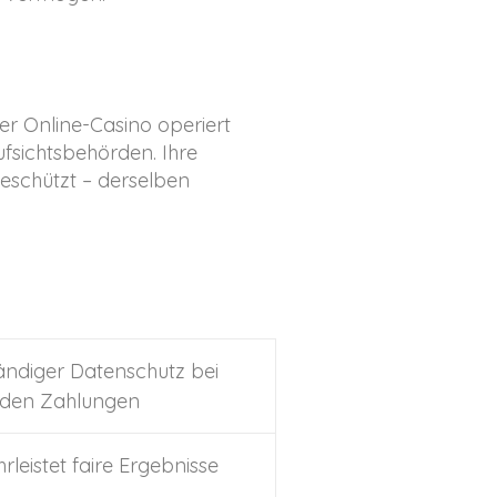
ser Online-Casino operiert
ufsichtsbehörden. Ihre
geschützt – derselben
ändiger Datenschutz bei
den Zahlungen
leistet faire Ergebnisse