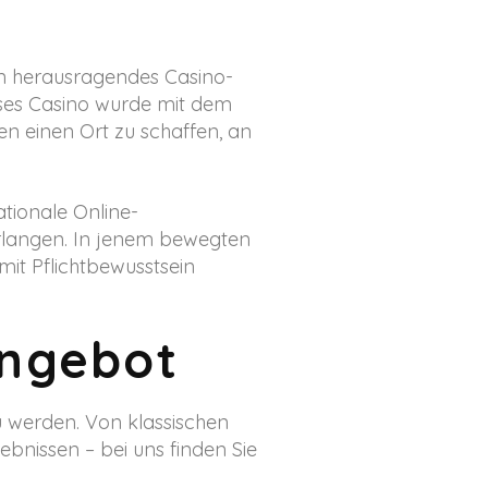
in herausragendes Casino-
ieses Casino wurde mit dem
sen einen Ort zu schaffen, an
tionale Online-
erlangen. In jenem bewegten
mit Pflichtbewusstsein
Angebot
 werden. Von klassischen
bnissen – bei uns finden Sie