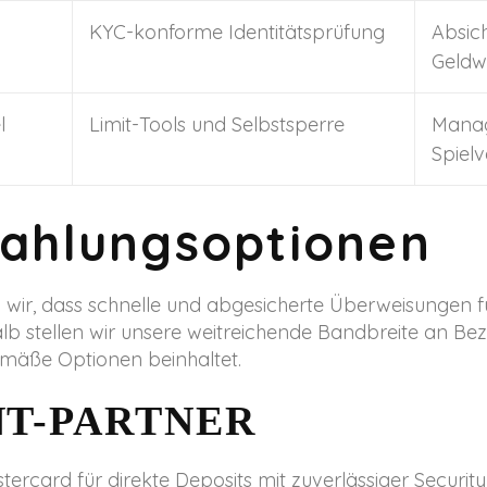
KYC-konforme Identitätsprüfung
Absic
Geldw
l
Limit-Tools und Selbstsperre
Manag
Spielv
Zahlungsoptionen
n wir, dass schnelle und abgesicherte Überweisungen 
alb stellen wir unsere weitreichende Bandbreite an Beza
mäße Optionen beinhaltet.
NT-PARTNER
ercard für direkte Deposits mit zuverlässiger Security