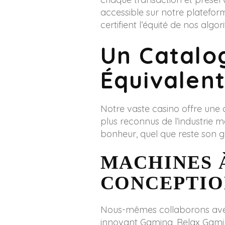
accessible sur notre plateform
certifient l’équité de nos algo
Un Catalo
Équivalen
Notre vaste casino offre une 
plus reconnus de l’industrie 
bonheur, quel que reste son ge
MACHINES À
CONCEPTIO
Nous-mêmes collaborons avec
innovant Gaming, Relax Gamin