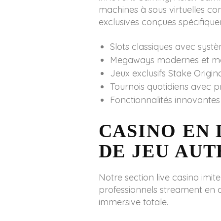
machines à sous virtuelles 
exclusives conçues spécifiqu
Slots classiques avec systè
Megaways modernes et mach
Jeux exclusifs Stake Origin
Tournois quotidiens avec pr
Fonctionnalités innovantes 
CASINO EN 
DE JEU AU
Notre section live casino imite
professionnels streament en di
immersive totale.