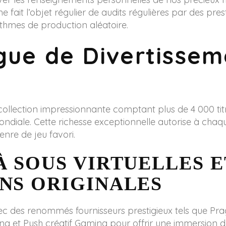
e fait l’objet régulier de audits régulières par des pre
rithmes de production aléatoire.
gue de Divertissem
t
collection impressionnante comptant plus de 4 000 tit
mondiale. Cette richesse exceptionnelle autorise à cha
nre de jeu favori.
 SOUS VIRTUELLES E
NS ORIGINALES
 des renommés fournisseurs prestigieux tels que Pr
g et Push créatif Gaming pour offrir une immersion d