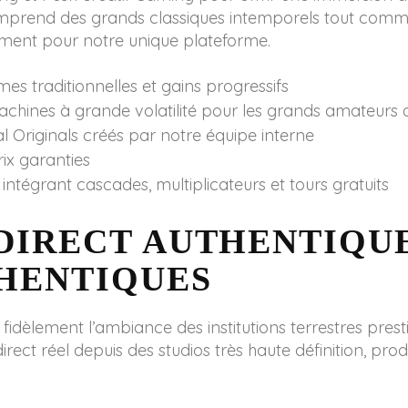
comprend des grands classiques intemporels tout com
ement pour notre unique plateforme.
mes traditionnelles et gains progressifs
ines à grande volatilité pour les grands amateurs de
al Originals créés par notre équipe interne
ix garanties
intégrant cascades, multiplicateurs et tours gratuits
DIRECT AUTHENTIQUE
THENTIQUES
 fidèlement l’ambiance des institutions terrestres prest
rect réel depuis des studios très haute définition, pr