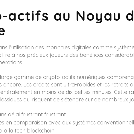
o-actifs au Noyau 
e
ns l’utilisation des monnaies digitales comme système 
offre à nos précieux joueurs des bénéfices considérabl
pérations.
rge gamme de crypto-actifs numériques comprenant 
ncore. Les crédits sont ultra-rapides et les retraits 
 généralement en moins de dix petites minutes. Cette r
lassiques qui risquent de s’étendre sur de nombreux jo
s délai frustrant frustrant
es en comparaison avec aux systèmes conventionnel
ia à la tech blockchain