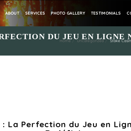
ABOUT
SERVICES
PHOTO GALLERY
TESTIMONIALS
C
ERFECTION DU JEU EN LIGNE
Home
Uncategorized
Stake Casin
 : La Perfection du Jeu en Li