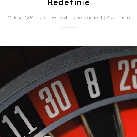
Redéfinie
23 June, 2026
Next Level Web
Uncategorized
0 comments