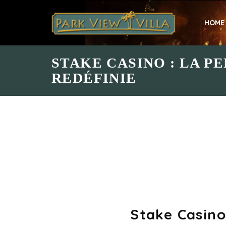
HOME
STAKE CASINO : LA P
REDÉFINIE
Stake Casino