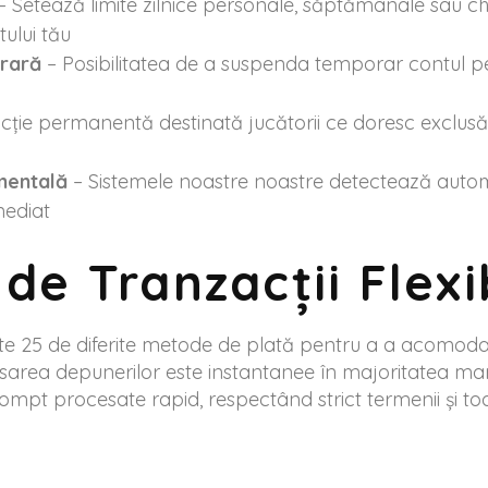
– Setează limite zilnice personale, săptămânale sau chi
tului tău
orară
– Posibilitatea de a suspenda temporar contul pe
cție permanentă destinată jucătorii ce doresc exclusă ș
mentală
– Sistemele noastre noastre detectează auto
mediat
de Tranzacții Flexi
 25 de diferite metode de plată pentru a a acomoda p
sarea depunerilor este instantanee în majoritatea mare
t prompt procesate rapid, respectând strict termenii și to