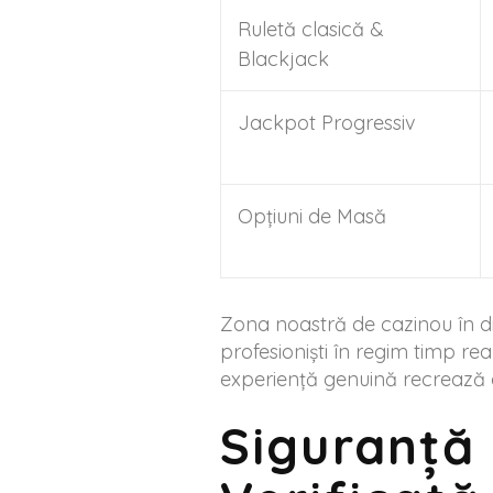
Ruletă clasică &
Blackjack
Jackpot Progressiv
Opțiuni de Masă
Zona noastră de cazinou în dir
profesioniști în regim timp real
experiență genuină recrează a
Siguranță 