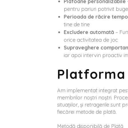
Plafoane personalizabile
pentru pariuri potrivit buge
Perioada de răcire temp
tine de tine
Excludere automată
– Fun
orice activitatea de joc
Supraveghere comporta
iar apoi intervin proactiv i
Platforma 
Am implementat integrat peste
membrilor noștri noștri. Proce
situațiilor, și retragerile sun
fiecărei metode de plată.
Metodă disponibilă de Plată