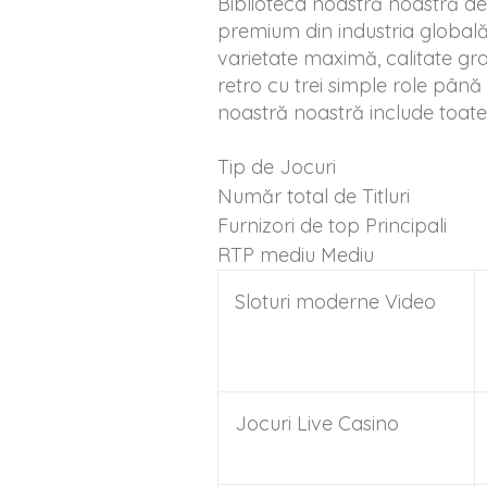
Biblioteca noastră noastră de j
premium din industria globală.
varietate maximă, calitate gra
retro cu trei simple role până
noastră noastră include toate 
Tip de Jocuri
Număr total de Titluri
Furnizori de top Principali
RTP mediu Mediu
Sloturi moderne Video
Jocuri Live Casino