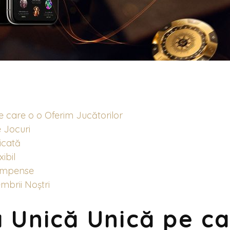
 care o o Oferim Jucătorilor
e Jocuri
ficată
ibil
ompense
mbrii Noștri
 Unică Unică pe ca