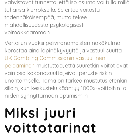
vahvistavat tunnetta, että iso osuma voi tulla millä
tahansa kierroksella. Se ei tee voitosta
todennäköisempää, mutta tekee
mahdollisuudesta psykologisesti
voimakkaamman.
Vertailun vuoksi peliviranomaisten näkökulma
korostaa aina läpinäkyvyyttä ja vastuullisuutta.
UK Gambling Commissionin vastuullinen
pelaaminen
muistuttaa, että suuretkin voitot ovat
vain osa kokonaisuutta, eivät peruste riskin
unohtamiselle. Tämä on tärkeä muistutus etenkin
silloin, kun keskustelu kääntyy 1000x-voittoihin ja
niiden synnyttämään optimismiin.
Miksi juuri
voittotarinat