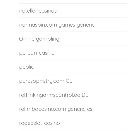
neteller casinos
nonnaspin.com games generic
Online gambling
pelican-casino
public
puresophistry.com CL
rethinkingarmscontrol.de DE
retimbacasino.com generic es
rodeoslot-casino