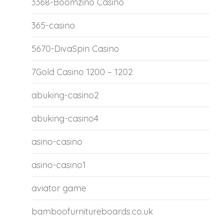
3368-Boomzino Casino
365-casino
5670-DivaSpin Casino
7Gold Casino 1200 – 1202
abuking-casino2
abuking-casino4
asino-casino
asino-casino1
aviator game
bamboofurnitureboards.co.uk