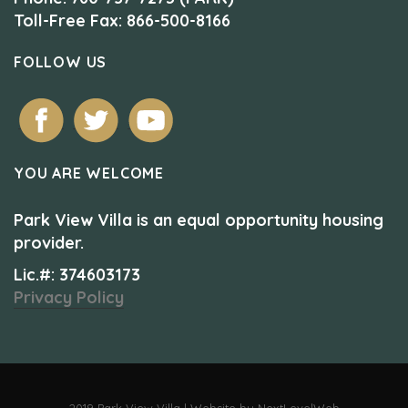
Toll-Free Fax: 866-500-8166
FOLLOW US
YOU ARE WELCOME
Park View Villa is an equal opportunity housing
provider.
Lic.#: 374603173
Privacy Policy
2019 Park View Villa | Website by NextLevelWeb