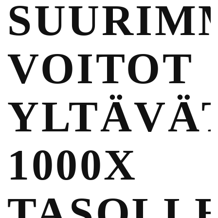
SUURIM
VOITOT
YLTÄVÄ
1000X
TASOLL