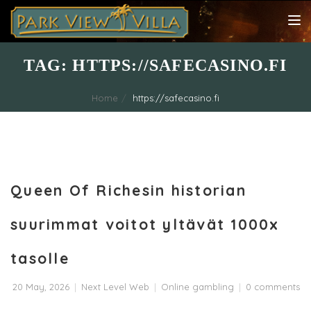
TOG
NAV
TAG:
HTTPS://SAFECASINO.FI
Home
https://safecasino.fi
Queen Of Richesin historian
suurimmat voitot yltävät 1000x
tasolle
20 May, 2026
Next Level Web
Online gambling
0 comments