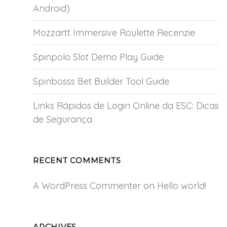
Android)
Mozzartt Immersive Roulette Recenzie
Spinpolo Slot Demo Play Guide
Spinbosss Bet Builder Tool Guide
Links Rápidos de Login Online da ESC: Dicas
de Segurança
RECENT COMMENTS
A WordPress Commenter
on
Hello world!
ARCHIVES