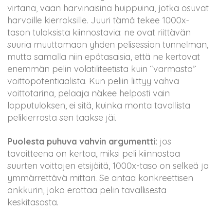
virtana, vaan harvinaisina huippuina, jotka osuvat
harvoille kierroksille. Juuri tämä tekee 1000x-
tason tuloksista kiinnostavia: ne ovat riittävän
suuria muuttamaan yhden pelisession tunnelman,
mutta samalla niin epätasaisia, että ne kertovat
enemmän pelin volatiliteetista kuin “varmasta”
voittopotentiaalista. Kun peliin liittyy vahva
voittotarina, pelaaja näkee helposti vain
lopputuloksen, ei sitä, kuinka monta tavallista
pelikierrosta sen taakse jäi.
Puolesta puhuva vahvin argumentti:
jos
tavoitteena on kertoa, miksi peli kiinnostaa
suurten voittojen etsijöitä, 1000x-taso on selkeä ja
ymmärrettävä mittari. Se antaa konkreettisen
ankkurin, joka erottaa pelin tavallisesta
keskitasosta.