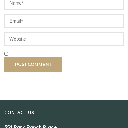
CONTACT US
351 Park Ranch Place