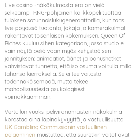
Live casino -näkökulmasta ero on vielä
selkeämpi. RNG-pohjainen kolikkopeli tuottaa
tuloksen satunnaislukugeneraattorilla, kun taas
live-pöydissä tuotanto, jakaja ja kamerakulmat
rakentavat toisenlaisen kokemuksen. Queen Of
Riches kuuluu siihen kategoriaan, jossa studio ei
vain näytä peliä vaan myös kehystää sen
jännityksen: animaatiot, äänet ja bonushetket
vahvistavat tunnetta, että iso osuma voi tulla millä
tahansa kierroksella. Se ei tee voitosta
todennäköisempää, mutta tekee
mahdollisuudesta psykologisesti
voimakkaamman.
Vertailun vuoksi peliviranomaisten näkökulma
korostaa aina läpinäkyvyyttä ja vastuullisuutta.
UK Gambling Commissionin vastuullinen
pelaaminen
muistuttaa, että suuretkin voitot ovat