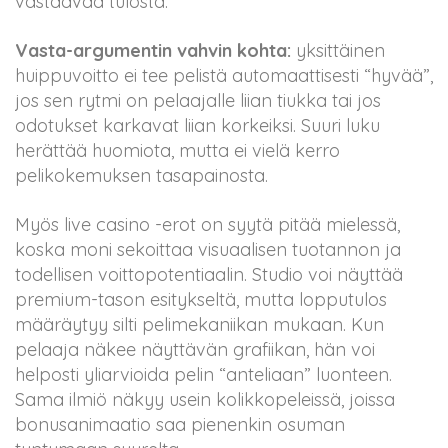
vastaavaa tulosta.
Vasta-argumentin vahvin kohta:
yksittäinen
huippuvoitto ei tee pelistä automaattisesti “hyvää”,
jos sen rytmi on pelaajalle liian tiukka tai jos
odotukset karkavat liian korkeiksi. Suuri luku
herättää huomiota, mutta ei vielä kerro
pelikokemuksen tasapainosta.
Myös live casino -erot on syytä pitää mielessä,
koska moni sekoittaa visuaalisen tuotannon ja
todellisen voittopotentiaalin. Studio voi näyttää
premium-tason esitykseltä, mutta lopputulos
määräytyy silti pelimekaniikan mukaan. Kun
pelaaja näkee näyttävän grafiikan, hän voi
helposti yliarvioida pelin “anteliaan” luonteen.
Sama ilmiö näkyy usein kolikkopeleissä, joissa
bonusanimaatio saa pienenkin osuman