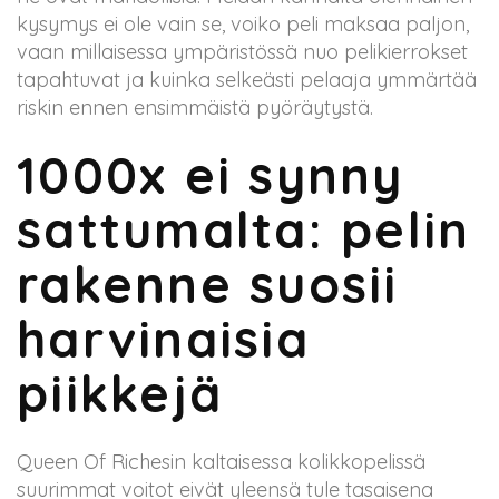
kysymys ei ole vain se, voiko peli maksaa paljon,
vaan millaisessa ympäristössä nuo pelikierrokset
tapahtuvat ja kuinka selkeästi pelaaja ymmärtää
riskin ennen ensimmäistä pyöräytystä.
1000x ei synny
sattumalta: pelin
rakenne suosii
harvinaisia
piikkejä
Queen Of Richesin kaltaisessa kolikkopelissä
suurimmat voitot eivät yleensä tule tasaisena