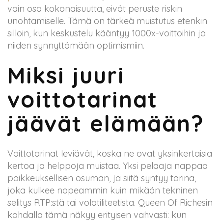
vain osa kokonaisuutta, eivät peruste riskin
unohtamiselle. Tämä on tärkeä muistutus etenkin
silloin, kun keskustelu kääntyy 1000x-voittoihin ja
niiden synnyttämään optimismiin.
Miksi juuri
voittotarinat
jäävät elämään?
Voittotarinat leviävät, koska ne ovat yksinkertaisia
kertoa ja helppoja muistaa. Yksi pelaaja nappaa
poikkeuksellisen osuman, ja siitä syntyy tarina,
joka kulkee nopeammin kuin mikään tekninen
selitys RTP:stä tai volatiliteetista. Queen Of Richesin
kohdalla tämä näkyy erityisen vahvasti: kun