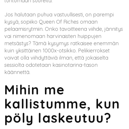
tuntumaan suurelta.
Jos halutaan puhua vastuullisesti, on parempi
kysyä, sopiiko Queen Of Riches omaan
pelaamisrytmiin. Onko tavoitteena viihde, jännitys
vai nimenomaan harvinaisten huippujen
metsästys? Tämä kysymys ratkaisee enemmän
kuin yksittäinen 1000x-otsikko. Pelikierrokset
voivat olla viihdyttäviä ilman, että jokaiselta
sessiolta odotetaan kasinotarina-tason
käännettä.
Mihin me
kallistumme, kun
pöly laskeutuu?