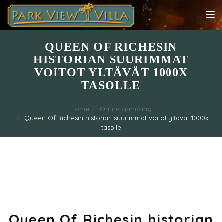
TOG
NAV
QUEEN OF RICHESIN
HISTORIAN SUURIMMAT
VOITOT YLTÄVÄT 1000X
TASOLLE
Home
Online gambling
Queen Of Richesin historian suurimmat voitot yltävät 1000x
tasolle
Queen Of Richesin historian