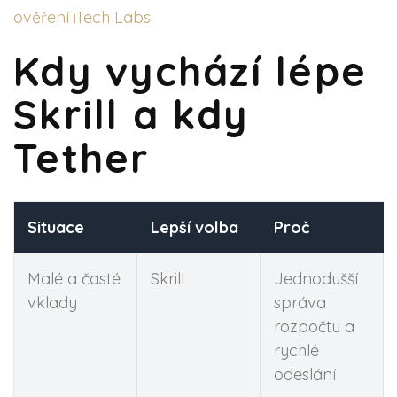
ověření iTech Labs
Kdy vychází lépe
Skrill a kdy
Tether
Situace
Lepší volba
Proč
Malé a časté
Skrill
Jednodušší
vklady
správa
rozpočtu a
rychlé
odeslání