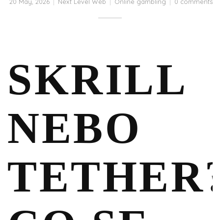
20 May, 2026
Next Level Web
Online gambling
0 comments
SKRILL
NEBO
TETHER