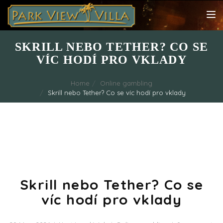
TOG
NAV
SKRILL NEBO TETHER? CO SE
VÍC HODÍ PRO VKLADY
Home
Online gambling
Skrill nebo Tether? Co se víc hodí pro vklady
Skrill nebo Tether? Co se
víc hodí pro vklady