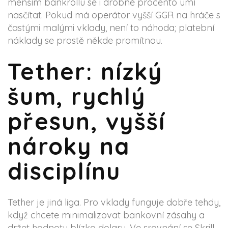
menším bankrollu se i drobné procento umí
nasčítat. Pokud má operátor vyšší GGR na hráče s
častými malými vklady, není to náhoda; platební
náklady se prostě někde promítnou.
Tether: nízký
šum, rychlý
přesun, vyšší
nároky na
disciplínu
Tether je jiná liga. Pro vklady funguje dobře tehdy,
když chcete minimalizovat bankovní zásahy a
držet hodnotu blízko dolaru. Ve srovnání se Skrill