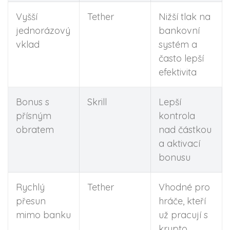
Vyšší
Tether
Nižší tlak na
jednorázový
bankovní
vklad
systém a
často lepší
efektivita
Bonus s
Skrill
Lepší
přísným
kontrola
obratem
nad částkou
a aktivací
bonusu
Rychlý
Tether
Vhodné pro
přesun
hráče, kteří
mimo banku
už pracují s
krypto