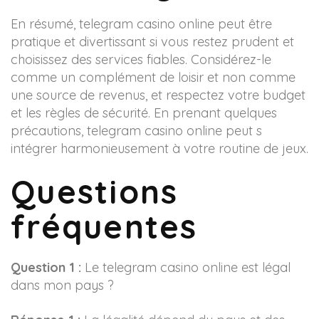
En résumé, telegram casino online peut être
pratique et divertissant si vous restez prudent et
choisissez des services fiables. Considérez-le
comme un complément de loisir et non comme
une source de revenus, et respectez votre budget
et les règles de sécurité. En prenant quelques
précautions, telegram casino online peut s
intégrer harmonieusement à votre routine de jeux.
Questions
fréquentes
Question 1 :
Le telegram casino online est légal
dans mon pays ?