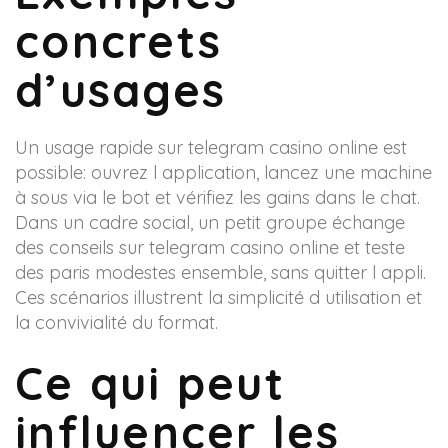
concrets
d’usages
Un usage rapide sur telegram casino online est
possible: ouvrez l application, lancez une machine
à sous via le bot et vérifiez les gains dans le chat.
Dans un cadre social, un petit groupe échange
des conseils sur telegram casino online et teste
des paris modestes ensemble, sans quitter l appli.
Ces scénarios illustrent la simplicité d utilisation et
la convivialité du format.
Ce qui peut
influencer les