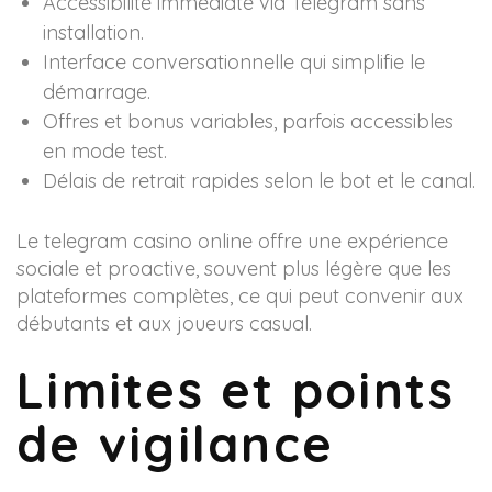
Accessibilité immédiate via Telegram sans
installation.
Interface conversationnelle qui simplifie le
démarrage.
Offres et bonus variables, parfois accessibles
en mode test.
Délais de retrait rapides selon le bot et le canal.
Le telegram casino online offre une expérience
sociale et proactive, souvent plus légère que les
plateformes complètes, ce qui peut convenir aux
débutants et aux joueurs casual.
Limites et points
de vigilance