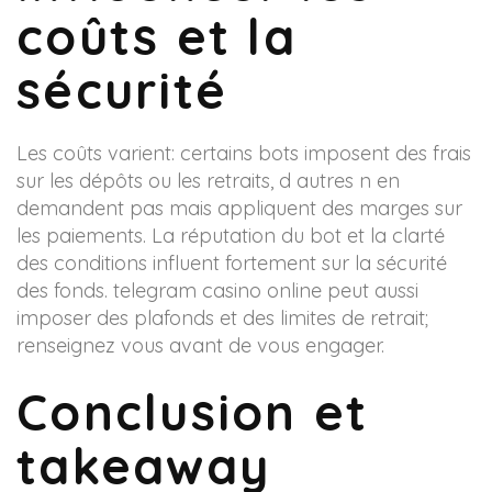
coûts et la
sécurité
Les coûts varient: certains bots imposent des frais
sur les dépôts ou les retraits, d autres n en
demandent pas mais appliquent des marges sur
les paiements. La réputation du bot et la clarté
des conditions influent fortement sur la sécurité
des fonds. telegram casino online peut aussi
imposer des plafonds et des limites de retrait;
renseignez vous avant de vous engager.
Conclusion et
takeaway