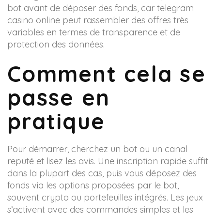
bot avant de déposer des fonds, car telegram
casino online peut rassembler des offres très
variables en termes de transparence et de
protection des données.
Comment cela se
passe en
pratique
Pour démarrer, cherchez un bot ou un canal
reputé et lisez les avis. Une inscription rapide suffit
dans la plupart des cas, puis vous déposez des
fonds via les options proposées par le bot,
souvent crypto ou portefeuilles intégrés. Les jeux
s’activent avec des commandes simples et les