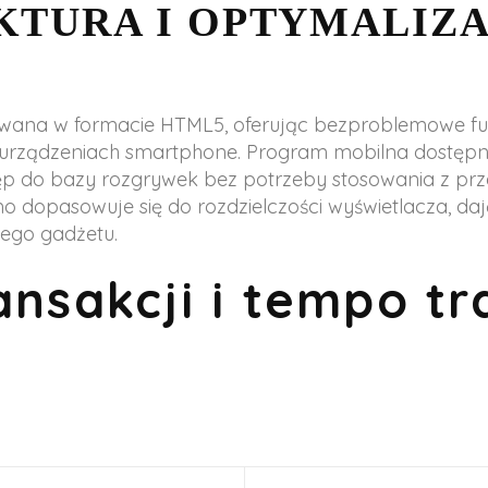
KTURA I OPTYMALIZ
owana w formacie HTML5, oferując bezproblemowe f
i urządzeniach smartphone. Program mobilna dostępna
ęp do bazy rozgrywek bez potrzeby stosowania z prze
 dopasowuje się do rozdzielczości wyświetlacza, da
ego gadżetu.
ansakcji i tempo t