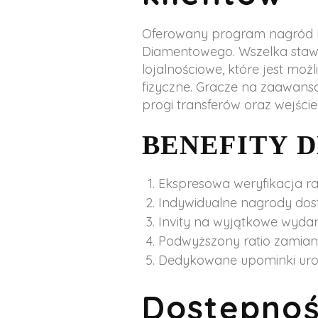
Oferowany program nagród bu
Diamentowego. Wszelka stawk
lojalnościowe, które jest mo
fizyczne. Gracze na zaawan
progi transferów oraz wejśc
BENEFITY 
Ekspresowa weryfikacja ra
Indywidualne nagrody dos
Invity na wyjątkowe wydar
Podwyższony ratio zamian
Dedykowane upominki uro
Dostępnoś