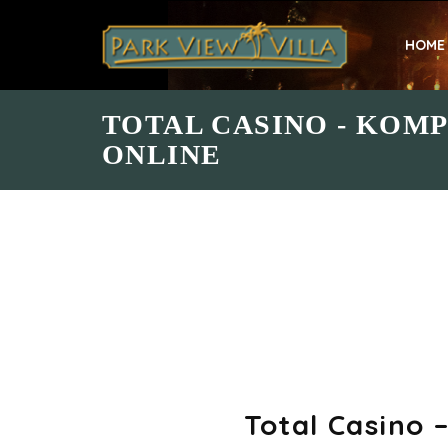
HOME
TOTAL CASINO - KOM
ONLINE
Total Casino