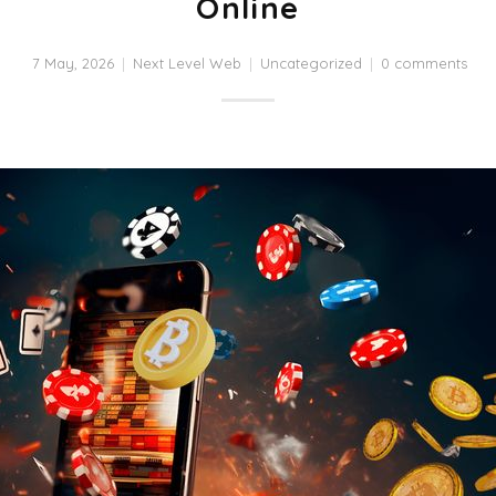
Online
7 May, 2026
Next Level Web
Uncategorized
0 comments