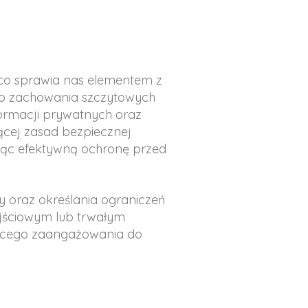
 co sprawia nas elementem z
do zachowania szczytowych
formacji prywatnych oraz
jącej zasad bezpiecznej
jąc efektywną ochronę przed
y oraz określania ograniczeń
jściowym lub trwałym
ującego zaangażowania do