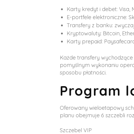
Karty kredyt i debet: Vis
E-portfele elektroniczne: 
Transfery z banku: zwycza
Kryptowaluty: Bitcoin, Et
Karty prepaid: Paysafecar
Każde transfery wychodzące 
pomyślnym wykonaniu operacji
sposobu płatności.
Program l
Oferowany wieloetapowy sche
planu obejmuje 6 szczebli r
Szczebel VIP