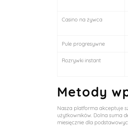
Casino na żywca
Pule progresywne
Rozrywki instant
Metody wp
Nasza platforma akceptuje s
użytkowników. Dolna suma de
miesięcznie dla podstawowyc