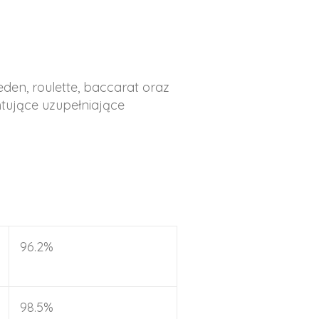
den, roulette, baccarat oraz
tujące uzupełniające
96.2%
98.5%