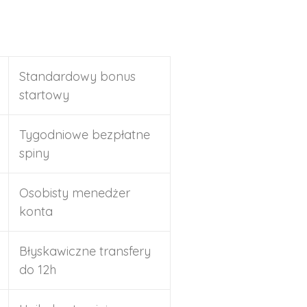
Standardowy bonus
startowy
Tygodniowe bezpłatne
spiny
Osobisty menedżer
konta
Błyskawiczne transfery
do 12h