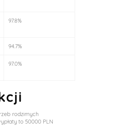
97.8%
94.7%
97.0%
cji
trzeb rodzimych
wypłaty to 50000 PLN