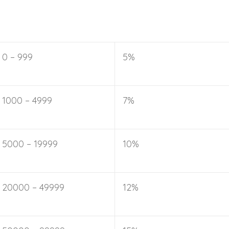
0 – 999
5%
1000 – 4999
7%
5000 – 19999
10%
20000 – 49999
12%