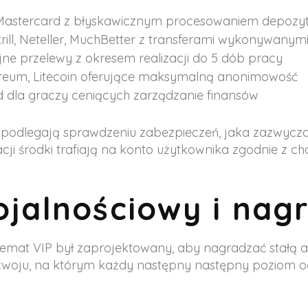
a, Mastercard z błyskawicznym procesowaniem depoz
Skrill, Neteller, MuchBetter z transferami wykonywanym
jne przelewy z okresem realizacji do 5 dób pracy
hereum, Litecoin oferujące maksymalną anonimowość
d dla graczy ceniących zarządzanie finansów
podlegają sprawdzeniu zabezpieczeń, jaka zazwyczaj
 środki trafiają na konto użytkownika zgodnie z ch
ojalnościowy i nag
mat VIP był zaprojektowany, aby nagradzać stałą 
ozwoju, na którym każdy następny następny poziom od