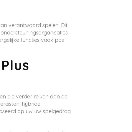
an verantwoord spelen. Dit
e ondersteuningsorganisaties.
rgelijke functies vaak pas
 Plus
ren die verder reiken dan de
ereisten, hybride
ebaseerd op uw uw spelgedrag