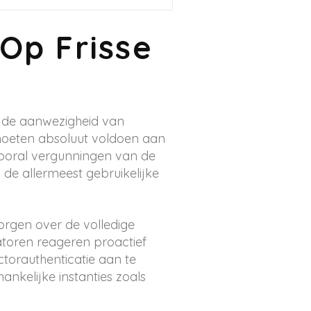
Op Frisse
mt de aanwezigheid van
 moeten absoluut voldoen aan
vooral vergunningen van de
de allermeest gebruikelijke
orgen over de volledige
ratoren reageren proactief
torauthenticatie aan te
ankelijke instanties zoals