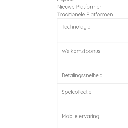
Nieuwe Platformen
Traditionele Platformen
Technologie
Welkomstbonus
Betalingssnelheid
Spelcollectie
Mobile ervaring