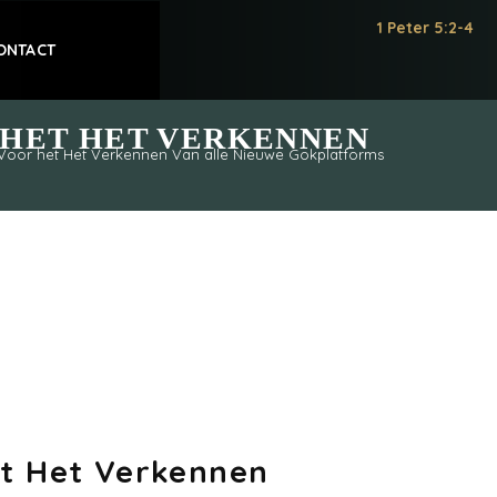
ONTACT
 HET HET VERKENNEN
 Voor het Het Verkennen Van alle Nieuwe Gokplatforms
et Het Verkennen