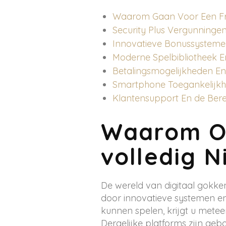
Waarom Gaan Voor Een Fri
Security Plus Vergunningen
Innovatieve Bonussysteme
Moderne Spelbibliotheek E
Betalingsmogelijkheden En
Smartphone Toegankelijkh
Klantensupport En de Ber
Waarom Op
volledig 
De wereld van digitaal gokken
door innovatieve systemen e
kunnen spelen, krijgt u mete
Dergelijke platforms zijn g