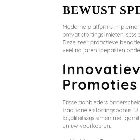
BEWUST SPE
Moderne platforms implement
omvat stortingslimieten, sessi
Deze zeer proactieve benaderi
veel na jaren toepasten onde
Innovatie
Promoties
Frisse aanbieders onderscheid
traditionele stortingsbonus. 
loyaliteitssystemen met gami
en uw voorkeuren.