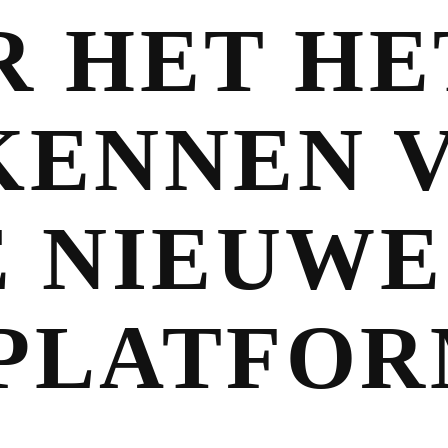
 HET HE
KENNEN 
E NIEUWE
PLATFOR