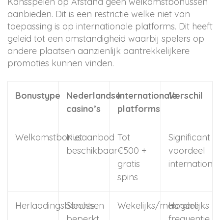
Kansspelen op Afstand geen welkomstbonussen
aanbieden. Dit is een restrictie welke niet van
toepassing is op internationale platforms. Dit heeft
geleid tot een omstandigheid waarbij spelers op
andere plaatsen aanzienlijk aantrekkelijkere
promoties kunnen vinden.
Bonustype
Nederlandse
Internationale
Verschil
casino’s
platforms
Welkomstbonusaanbod
Niet
Tot
Significant
beschikbaar
€500 +
voordeel
gratis
internationa
spins
Herlaadingsbonussen
Slechts
Wekelijks/maandelijks
Hogere
beperkt
frequentie