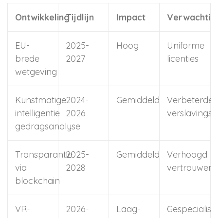
Ontwikkeling
Tijdlijn
Impact
Verwachtin
EU-
2025-
Hoog
Uniforme
brede
2027
licenties
wetgeving
Kunstmatige
2024-
Gemiddeld
Verbeterde
intelligentie
2026
verslavings
gedragsanalyse
Transparantie
2025-
Gemiddeld
Verhoogd
via
2028
vertrouwen
blockchain
VR-
2026-
Laag-
Gespecialise