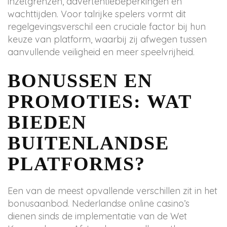
inzetgrenzen, advertentiebeperkingen en
wachttijden. Voor talrijke spelers vormt dit
regelgevingsverschil een cruciale factor bij hun
keuze van platform, waarbij zij afwegen tussen
aanvullende veiligheid en meer speelvrijheid.
BONUSSEN EN
PROMOTIES: WAT
BIEDEN
BUITENLANDSE
PLATFORMS?
Een van de meest opvallende verschillen zit in het
bonusaanbod. Nederlandse online casino’s
dienen sinds de implementatie van de Wet