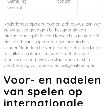
Gambling
positief
Control
Nederlandse spelers moeten zich bewust zijn van
de wettelijke gevolgen bij het gebruik van
internationale platforms. Hoewel het gokken zelf
niet strafbaar is, opereren deze aanbieders
zonder Nederlandse vergunning. Het is raadzaam
om alleen platforms te kiezen met erkende
licenties en een bewezen staat van dienst in
bescherming van spelers en veilige uitkeringen.
Voor- en nadelen
van spelen op
internationale