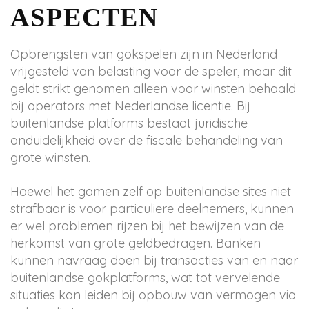
ASPECTEN
Opbrengsten van gokspelen zijn in Nederland
vrijgesteld van belasting voor de speler, maar dit
geldt strikt genomen alleen voor winsten behaald
bij operators met Nederlandse licentie. Bij
buitenlandse platforms bestaat juridische
onduidelijkheid over de fiscale behandeling van
grote winsten.
Hoewel het gamen zelf op buitenlandse sites niet
strafbaar is voor particuliere deelnemers, kunnen
er wel problemen rijzen bij het bewijzen van de
herkomst van grote geldbedragen. Banken
kunnen navraag doen bij transacties van en naar
buitenlandse gokplatforms, wat tot vervelende
situaties kan leiden bij opbouw van vermogen via