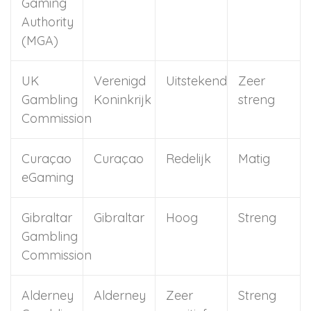
Gaming
Authority
(MGA)
UK
Verenigd
Uitstekend
Zeer
Gambling
Koninkrijk
streng
Commission
Curaçao
Curaçao
Redelijk
Matig
eGaming
Gibraltar
Gibraltar
Hoog
Streng
Gambling
Commission
Alderney
Alderney
Zeer
Streng