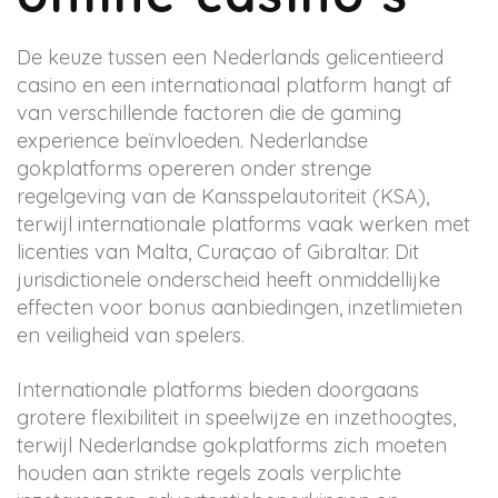
De keuze tussen een Nederlands gelicentieerd
casino en een internationaal platform hangt af
van verschillende factoren die de gaming
experience beïnvloeden. Nederlandse
gokplatforms opereren onder strenge
regelgeving van de Kansspelautoriteit (KSA),
terwijl internationale platforms vaak werken met
licenties van Malta, Curaçao of Gibraltar. Dit
jurisdictionele onderscheid heeft onmiddellijke
effecten voor bonus aanbiedingen, inzetlimieten
en veiligheid van spelers.
Internationale platforms bieden doorgaans
grotere flexibiliteit in speelwijze en inzethoogtes,
terwijl Nederlandse gokplatforms zich moeten
houden aan strikte regels zoals verplichte