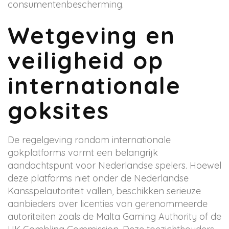
consumentenbescherming.
Wetgeving en
veiligheid op
internationale
goksites
De regelgeving rondom internationale
gokplatforms vormt een belangrijk
aandachtspunt voor Nederlandse spelers. Hoewel
deze platforms niet onder de Nederlandse
Kansspelautoriteit vallen, beschikken serieuze
aanbieders over licenties van gerenommeerde
autoriteiten zoals de Malta Gaming Authority of de