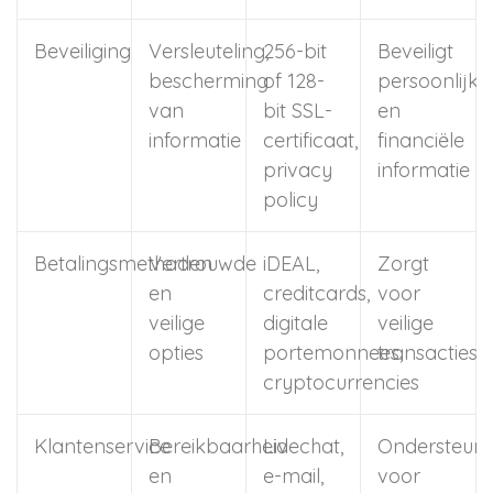
Beveiliging
Versleuteling,
256-bit
Beveiligt
bescherming
of 128-
persoonlijke
van
bit SSL-
en
informatie
certificaat,
financiële
privacy
informatie
policy
Betalingsmethoden
Vertrouwde
iDEAL,
Zorgt
en
creditcards,
voor
veilige
digitale
veilige
opties
portemonnees,
transacties
cryptocurrencies
Klantenservice
Bereikbaarheid
Livechat,
Ondersteuni
en
e-mail,
voor