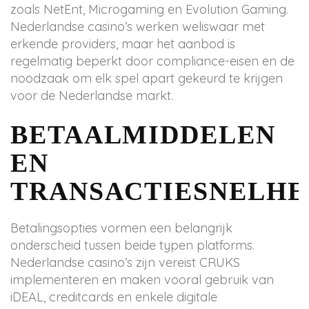
zoals NetEnt, Microgaming en Evolution Gaming.
Nederlandse casino’s werken weliswaar met
erkende providers, maar het aanbod is
regelmatig beperkt door compliance-eisen en de
noodzaak om elk spel apart gekeurd te krijgen
voor de Nederlandse markt.
BETAALMIDDELEN
EN
TRANSACTIESNELHE
Betalingsopties vormen een belangrijk
onderscheid tussen beide typen platforms.
Nederlandse casino’s zijn vereist CRUKS
implementeren en maken vooral gebruik van
iDEAL, creditcards en enkele digitale