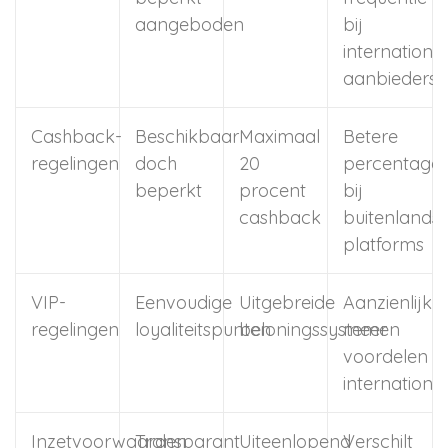
aangeboden
bij
internationa
aanbieders
Cashback-
Beschikbaar
Maximaal
Betere
regelingen
doch
20
percentage
beperkt
procent
bij
cashback
buitenlands
platforms
VIP-
Eenvoudige
Uitgebreide
Aanzienlijk
regelingen
loyaliteitspunten
beloningssystemen
meer
voordelen
internationa
Inzetvoorwaarden
Transparant
Uiteenlopend
Verschilt