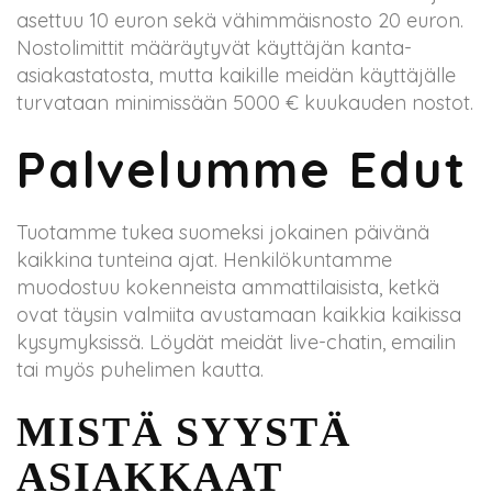
asettuu 10 euron sekä vähimmäisnosto 20 euron.
Nostolimittit määräytyvät käyttäjän kanta-
asiakastatosta, mutta kaikille meidän käyttäjälle
turvataan minimissään 5000 € kuukauden nostot.
Palvelumme Edut
Tuotamme tukea suomeksi jokainen päivänä
kaikkina tunteina ajat. Henkilökuntamme
muodostuu kokenneista ammattilaisista, ketkä
ovat täysin valmiita avustamaan kaikkia kaikissa
kysymyksissä. Löydät meidät live-chatin, emailin
tai myös puhelimen kautta.
MISTÄ SYYSTÄ
ASIAKKAAT