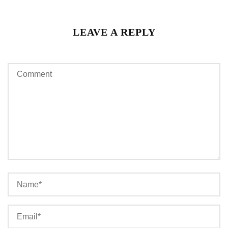
LEAVE A REPLY