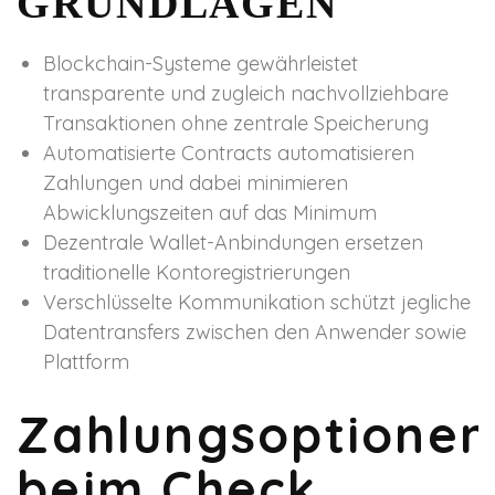
GRUNDLAGEN
Blockchain-Systeme gewährleistet
transparente und zugleich nachvollziehbare
Transaktionen ohne zentrale Speicherung
Automatisierte Contracts automatisieren
Zahlungen und dabei minimieren
Abwicklungszeiten auf das Minimum
Dezentrale Wallet-Anbindungen ersetzen
traditionelle Kontoregistrierungen
Verschlüsselte Kommunikation schützt jegliche
Datentransfers zwischen den Anwender sowie
Plattform
Zahlungsoptionen
beim Check