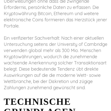
Überweisungen ohne dass die zwingende
Erfordernis, persönliche Daten zu erfassen. Die
Kryptowährung Bitcoin, Ethereum und weitere
elektronische Coins formieren das Herzstück jener
Portale.
Ein verifizierter Sachverhalt: Nach einer aktuellen
Untersuchung seitens der University of Cambridge
verwenden global mehr als 300 Mio. Menschen
Kryptowährungen, wodurch die zunehmende
wachsende Anerkennung solcher Transaktionsart
belegt. Diese bedeutende Tendenz übt direkte
Auswirkungen auf die die moderne Wett- sowie
Wettbranche, bei der Diskretion und zügige
Zahlungen zunehmend gewünscht sind.
TECHNISCHE