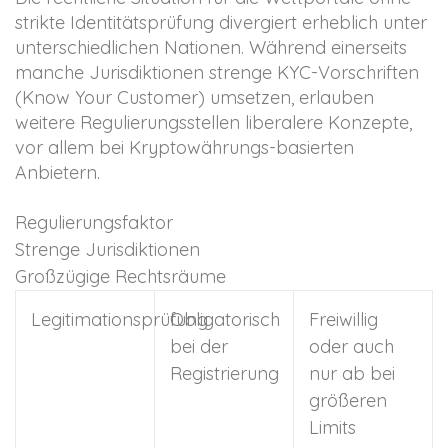
strikte Identitätsprüfung divergiert erheblich unter
unterschiedlichen Nationen. Während einerseits
manche Jurisdiktionen strenge KYC-Vorschriften
(Know Your Customer) umsetzen, erlauben
weitere Regulierungsstellen liberalere Konzepte,
vor allem bei Kryptowährungs-basierten
Anbietern.
Regulierungsfaktor
Strenge Jurisdiktionen
Großzügige Rechtsräume
Legitimationsprüfung
Obligatorisch
Freiwillig
bei der
oder auch
Registrierung
nur ab bei
größeren
Limits