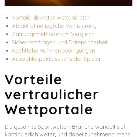
Vorteile diskreter Wettanbieter
Ablauf ohne jegliche Verifizierung
Zahlungsmethoden im Vergleich
Sicherheitsfragen und Datensicherheit
Rechtliche Rahmenbedingungen
Auswahlaspekte seitens der Spieler
Vorteile
vertraulicher
Wettportale
Die gesamte Sportwetten-Branche wandelt sich
kontinuierlich weiter, und dabei zunehmend mehr