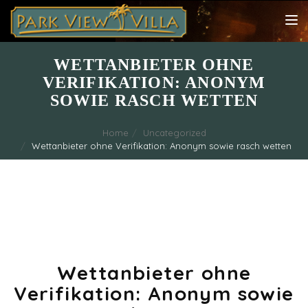
TOG
NAV
WETTANBIETER OHNE
VERIFIKATION: ANONYM
SOWIE RASCH WETTEN
Home
Uncategorized
Wettanbieter ohne Verifikation: Anonym sowie rasch wetten
Wettanbieter ohne
Verifikation: Anonym sowie