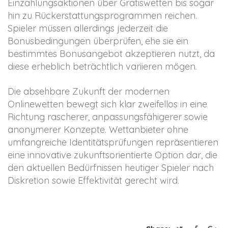
Einzahlungsaktionen über Gratiswetten bis sogar
hin zu Rückerstattungsprogrammen reichen.
Spieler müssen allerdings jederzeit die
Bonusbedingungen überprüfen, ehe sie ein
bestimmtes Bonusangebot akzeptieren nutzt, da
diese erheblich beträchtlich variieren mögen.
Die absehbare Zukunft der modernen
Onlinewetten bewegt sich klar zweifellos in eine
Richtung rascherer, anpassungsfähigerer sowie
anonymerer Konzepte. Wettanbieter ohne
umfangreiche Identitätsprüfungen repräsentieren
eine innovative zukunftsorientierte Option dar, die
den aktuellen Bedürfnissen heutiger Spieler nach
Diskretion sowie Effektivität gerecht wird.