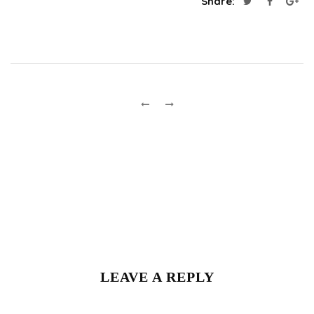
Share:
LEAVE A REPLY