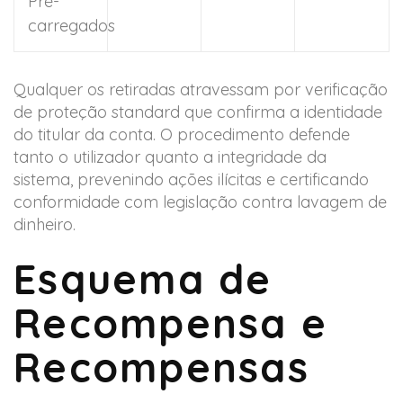
Pré-
carregados
Qualquer os retiradas atravessam por verificação
de proteção standard que confirma a identidade
do titular da conta. O procedimento defende
tanto o utilizador quanto a integridade da
sistema, prevenindo ações ilícitas e certificando
conformidade com legislação contra lavagem de
dinheiro.
Esquema de
Recompensa e
Recompensas