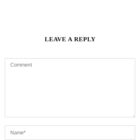
LEAVE A REPLY