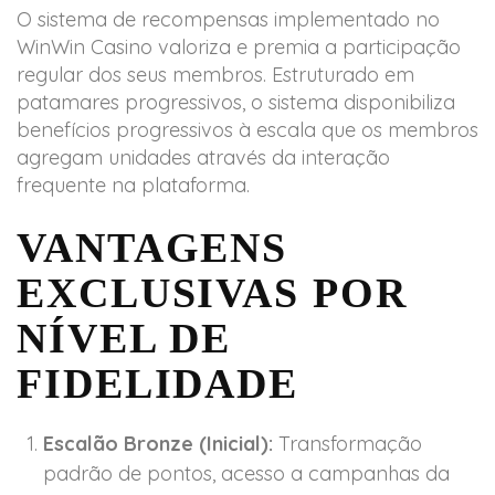
O sistema de recompensas implementado no
WinWin Casino valoriza e premia a participação
regular dos seus membros. Estruturado em
patamares progressivos, o sistema disponibiliza
benefícios progressivos à escala que os membros
agregam unidades através da interação
frequente na plataforma.
VANTAGENS
EXCLUSIVAS POR
NÍVEL DE
FIDELIDADE
Escalão Bronze (Inicial):
Transformação
padrão de pontos, acesso a campanhas da