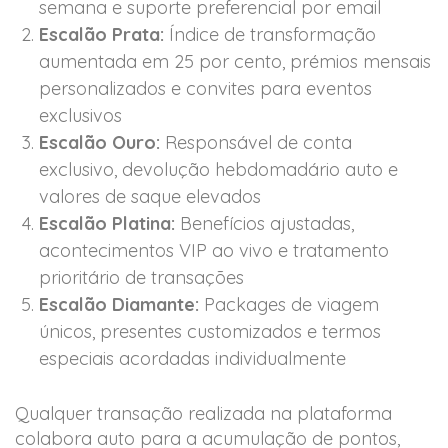
semana e suporte preferencial por email
Escalão Prata:
Índice de transformação
aumentada em 25 por cento, prémios mensais
personalizados e convites para eventos
exclusivos
Escalão Ouro:
Responsável de conta
exclusivo, devolução hebdomadário auto e
valores de saque elevados
Escalão Platina:
Benefícios ajustadas,
acontecimentos VIP ao vivo e tratamento
prioritário de transações
Escalão Diamante:
Packages de viagem
únicos, presentes customizados e termos
especiais acordadas individualmente
Qualquer transação realizada na plataforma
colabora auto para a acumulação de pontos,