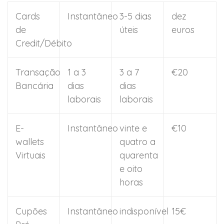
Cards
Instantâneo
3-5 dias
dez
de
úteis
euros
Credit/Débito
Transação
1 a 3
3 a 7
€20
Bancária
dias
dias
laborais
laborais
E-
Instantâneo
vinte e
€10
wallets
quatro a
Virtuais
quarenta
e oito
horas
Cupões
Instantâneo
indisponível
15€