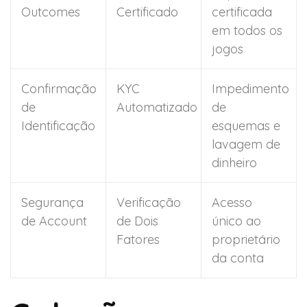
Outcomes
Certificado
certificada
em todos os
jogos
Confirmação
KYC
Impedimento
de
Automatizado
de
Identificação
esquemas e
lavagem de
dinheiro
Segurança
Verificação
Acesso
de Account
de Dois
único ao
Fatores
proprietário
da conta