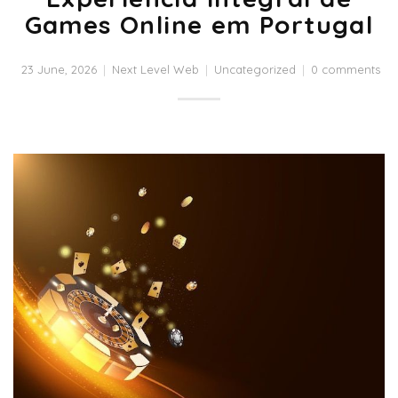
Games Online em Portugal
23 June, 2026
Next Level Web
Uncategorized
0 comments