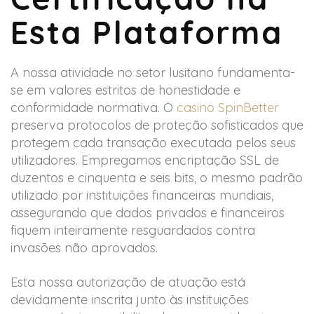
Esta Plataforma
A nossa atividade no setor lusitano fundamenta-
se em valores estritos de honestidade e
conformidade normativa. O
casino SpinBetter
preserva protocolos de proteção sofisticados que
protegem cada transação executada pelos seus
utilizadores. Empregamos encriptação SSL de
duzentos e cinquenta e seis bits, o mesmo padrão
utilizado por instituições financeiras mundiais,
assegurando que dados privados e financeiros
fiquem inteiramente resguardados contra
invasões não aprovados.
Esta nossa autorização de atuação está
devidamente inscrita junto às instituições