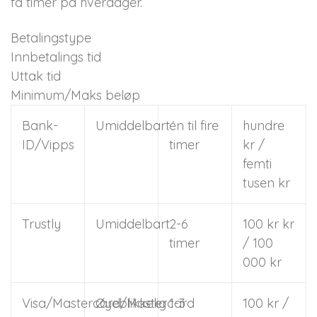
få timer på hverdager.
Betalingstype
Innbetalings tid
Uttak tid
Minimum/Maks beløp
Bank-
Umiddelbart
én til fire
hundre
ID/Vipps
timer
kr /
femti
tusen kr
Trustly
Umiddelbart
2-6
100 kr kr
timer
/ 100
000 kr
Visa/Mastercard/Mastercard
Øyeblikkelig
1-3
100 kr /