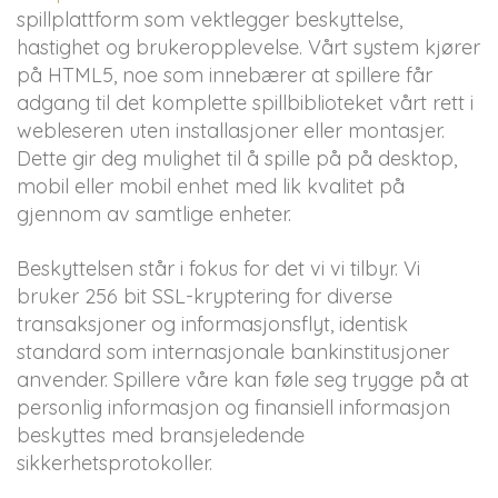
spillplattform som vektlegger beskyttelse,
hastighet og brukeropplevelse. Vårt system kjører
på HTML5, noe som innebærer at spillere får
adgang til det komplette spillbiblioteket vårt rett i
webleseren uten installasjoner eller montasjer.
Dette gir deg mulighet til å spille på på desktop,
mobil eller mobil enhet med lik kvalitet på
gjennom av samtlige enheter.
Beskyttelsen står i fokus for det vi vi tilbyr. Vi
bruker 256 bit SSL-kryptering for diverse
transaksjoner og informasjonsflyt, identisk
standard som internasjonale bankinstitusjoner
anvender. Spillere våre kan føle seg trygge på at
personlig informasjon og finansiell informasjon
beskyttes med bransjeledende
sikkerhetsprotokoller.