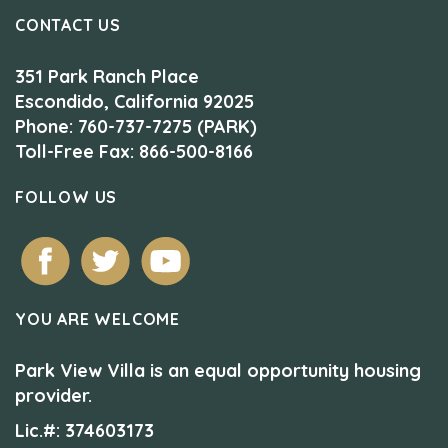
CONTACT US
351 Park Ranch Place
Escondido, California 92025
Phone: 760-737-7275 (PARK)
Toll-Free Fax: 866-500-8166
FOLLOW US
YOU ARE WELCOME
Park View Villa is an equal opportunity housing
provider.
Lic.#: 374603173