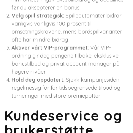
før du aksepterer en bonus
Velg spill strategisk:
Spilleautomater bidrar
vanligvis vanligvis 100 prosent til
omsetningskravene, mens bordspillvarianter
ofte har mindre bidrag
Aktiver vårt VIP-programmet:
Vår VIP-
ordning gir deg pengene tilbake, eksklusive
bonustilbud og privat account manager på
høyere nivåer
Hold deg oppdatert:
Sjekk kampanjesiden
regelmessig for for tidsbegrensede tilbud og
turneringer med store premiepotter
Kundeservice og
brukerstøtte