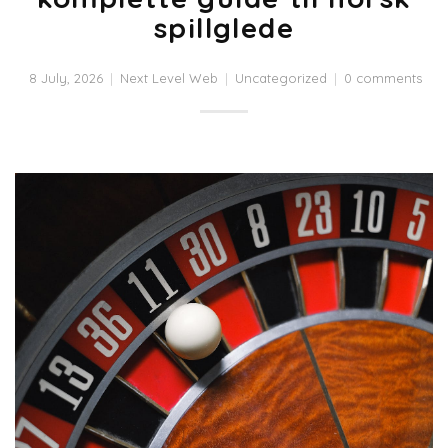
spillglede
8 July, 2026
Next Level Web
Uncategorized
0 comments