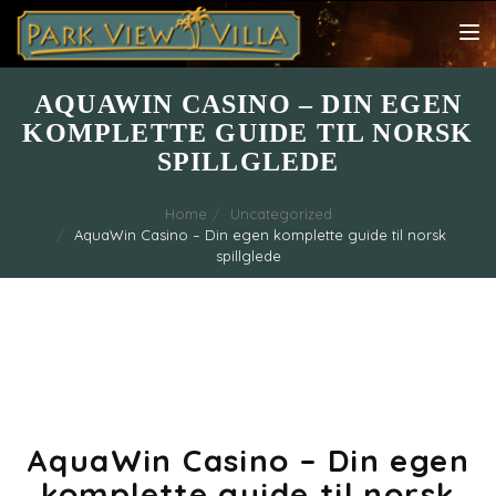
TOG
NAV
AQUAWIN CASINO – DIN EGEN
KOMPLETTE GUIDE TIL NORSK
SPILLGLEDE
Home
Uncategorized
AquaWin Casino – Din egen komplette guide til norsk
spillglede
AquaWin Casino – Din egen
komplette guide til norsk