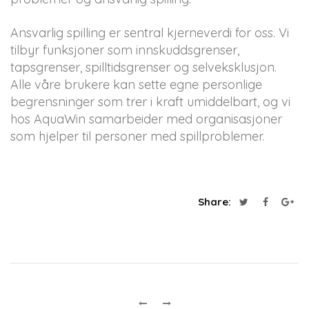
Ansvarlig spilling er sentral kjerneverdi for oss. Vi
tilbyr funksjoner som innskuddsgrenser,
tapsgrenser, spilltidsgrenser og selveksklusjon.
Alle våre brukere kan sette egne personlige
begrensninger som trer i kraft umiddelbart, og vi
hos AquaWin samarbeider med organisasjoner
som hjelper til personer med spillproblemer.
Share: