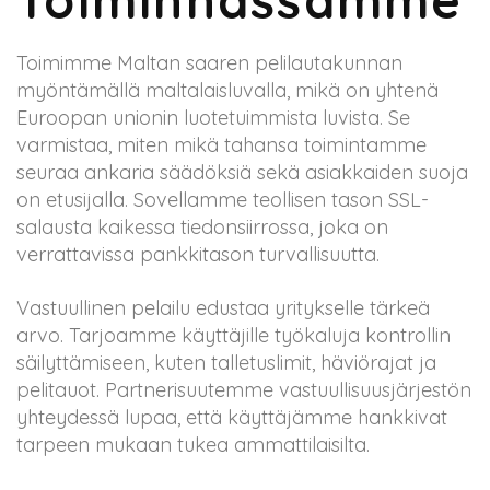
Toiminnassamme
Toimimme Maltan saaren pelilautakunnan
myöntämällä maltalaisluvalla, mikä on yhtenä
Euroopan unionin luotetuimmista luvista. Se
varmistaa, miten mikä tahansa toimintamme
seuraa ankaria säädöksiä sekä asiakkaiden suoja
on etusijalla. Sovellamme teollisen tason SSL-
salausta kaikessa tiedonsiirrossa, joka on
verrattavissa pankkitason turvallisuutta.
Vastuullinen pelailu edustaa yritykselle tärkeä
arvo. Tarjoamme käyttäjille työkaluja kontrollin
säilyttämiseen, kuten talletuslimit, häviörajat ja
pelitauot. Partnerisuutemme vastuullisuusjärjestön
yhteydessä lupaa, että käyttäjämme hankkivat
tarpeen mukaan tukea ammattilaisilta.