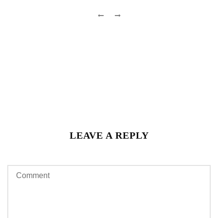
LEAVE A REPLY