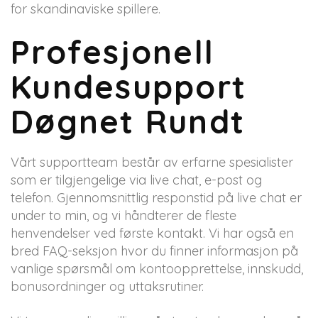
for skandinaviske spillere.
Profesjonell
Kundesupport
Døgnet Rundt
Vårt supportteam består av erfarne spesialister
som er tilgjengelige via live chat, e-post og
telefon. Gjennomsnittlig responstid på live chat er
under to min, og vi håndterer de fleste
henvendelser ved første kontakt. Vi har også en
bred FAQ-seksjon hvor du finner informasjon på
vanlige spørsmål om kontoopprettelse, innskudd,
bonusordninger og uttaksrutiner.