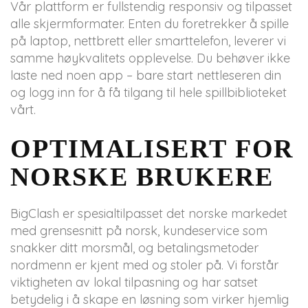
Vår plattform er fullstendig responsiv og tilpasset
alle skjermformater. Enten du foretrekker å spille
på laptop, nettbrett eller smarttelefon, leverer vi
samme høykvalitets opplevelse. Du behøver ikke
laste ned noen app – bare start nettleseren din
og logg inn for å få tilgang til hele spillbiblioteket
vårt.
OPTIMALISERT FOR
NORSKE BRUKERE
BigClash er spesialtilpasset det norske markedet
med grensesnitt på norsk, kundeservice som
snakker ditt morsmål, og betalingsmetoder
nordmenn er kjent med og stoler på. Vi forstår
viktigheten av lokal tilpasning og har satset
betydelig i å skape en løsning som virker hjemlig