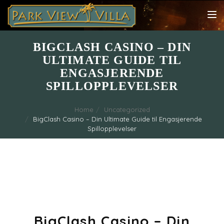
TOG
NAV
BIGCLASH CASINO – DIN
ULTIMATE GUIDE TIL
ENGASJERENDE
SPILLOPPLEVELSER
Home
Uncategorized
BigClash Casino – Din Ultimate Guide til Engasjerende
Spillopplevelser
BigClash Casino – Din