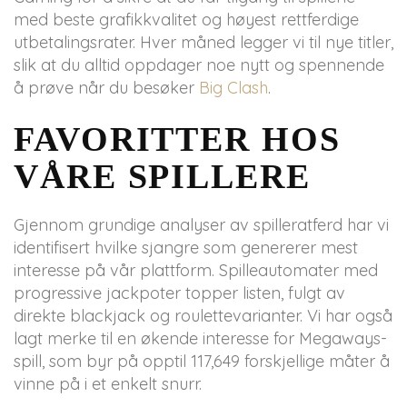
med beste grafikkvalitet og høyest rettferdige
utbetalingsrater. Hver måned legger vi til nye titler,
slik at du alltid oppdager noe nytt og spennende
å prøve når du besøker
Big Clash
.
FAVORITTER HOS
VÅRE SPILLERE
Gjennom grundige analyser av spilleratferd har vi
identifisert hvilke sjangre som genererer mest
interesse på vår plattform. Spilleautomater med
progressive jackpoter topper listen, fulgt av
direkte blackjack og roulettevarianter. Vi har også
lagt merke til en økende interesse for Megaways-
spill, som byr på opptil 117,649 forskjellige måter å
vinne på i et enkelt snurr.