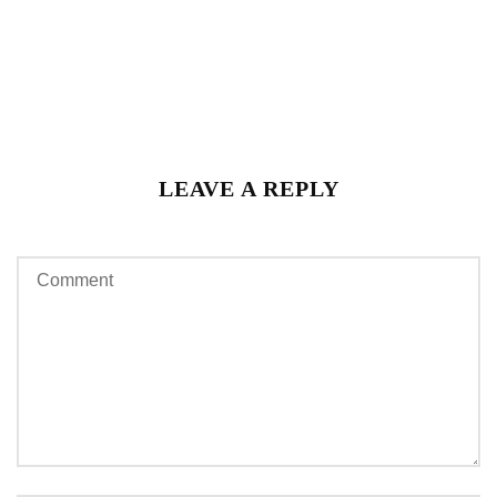
LEAVE A REPLY