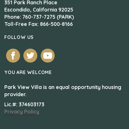
351 Park Ranch Place
Escondido, California 92025
Phone: 760-737-7275 (PARK)
Toll-Free Fax: 866-500-8166
FOLLOW US
YOU ARE WELCOME
Park View Villa is an equal opportunity housing
provider.
Lic.#: 374603173
Privacy Policy