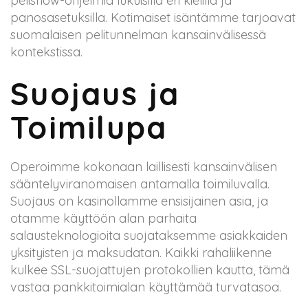
pelishow-ohjelmia lukuisilla eri kielillä ja
panosasetuksilla. Kotimaiset isäntämme tarjoavat
suomalaisen pelitunnelman kansainvälisessä
kontekstissa.
Suojaus ja
Toimilupa
Operoimme kokonaan laillisesti kansainvälisen
sääntelyviranomaisen antamalla toimiluvalla.
Suojaus on kasinollamme ensisijainen asia, ja
otamme käyttöön alan parhaita
salausteknologioita suojataksemme asiakkaiden
yksityisten ja maksudatan. Kaikki rahaliikenne
kulkee SSL-suojattujen protokollien kautta, tämä
vastaa pankkitoimialan käyttämää turvatasoa.