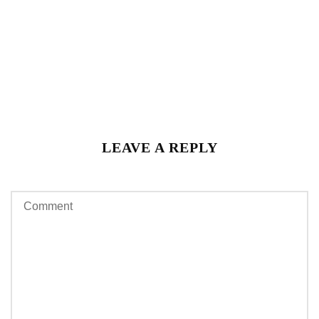
LEAVE A REPLY