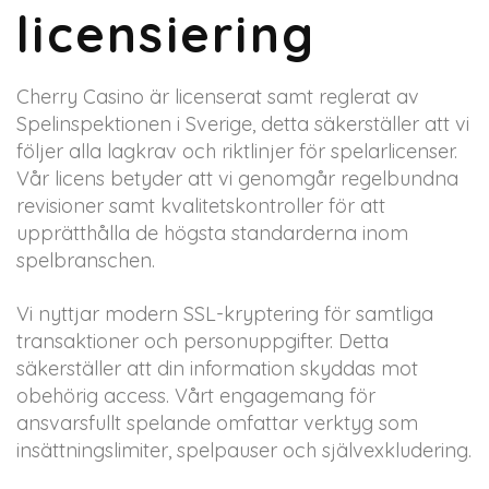
licensiering
Cherry Casino är licenserat samt reglerat av
Spelinspektionen i Sverige, detta säkerställer att vi
följer alla lagkrav och riktlinjer för spelarlicenser.
Vår licens betyder att vi genomgår regelbundna
revisioner samt kvalitetskontroller för att
upprätthålla de högsta standarderna inom
spelbranschen.
Vi nyttjar modern SSL-kryptering för samtliga
transaktioner och personuppgifter. Detta
säkerställer att din information skyddas mot
obehörig access. Vårt engagemang för
ansvarsfullt spelande omfattar verktyg som
insättningslimiter, spelpauser och självexkludering.