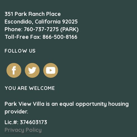
351 Park Ranch Place
Escondido, California 92025
Phone: 760-737-7275 (PARK)
Toll-Free Fax: 866-500-8166
FOLLOW US
YOU ARE WELCOME
Park View Villa is an equal opportunity housing
provider.
Lic.#: 374603173
Privacy Policy