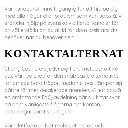
Vår kundtjänst finns tillgänglig för att hjälpa dig
med alla frågor eller problem som kan uppstå. Vi
erbjuder hjälp på svenska via flertal kanaler för
att säkerställa att du alltid får dom assistans du
behöver när du behöver den.
KONTAKTALTERNAT
Cherry Casino erbjuder dig flera metoder att nå
oss. Vår live chatt är den snabbaste alternativet
för omedelbara frågor, medan e-post lämpar sig
bättre för mer detaljerade ärenden. Vi har också
en omfattande FAQ-avdelning där du hittar svar
på dom vanligaste frågorna om konton,
betalningar samt spelregler.
Vår plattform är helt mobiloptimerad och