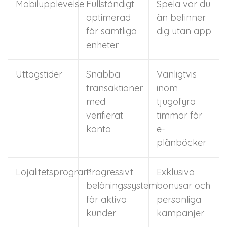
Mobilupplevelse
Fullständigt
Spela var du
optimerad
än befinner
för samtliga
dig utan app
enheter
Uttagstider
Snabba
Vanligtvis
transaktioner
inom
med
tjugofyra
verifierat
timmar för
konto
e-
plånböcker
Lojalitetsprogram
Progressivt
Exklusiva
belöningssystem
bonusar och
för aktiva
personliga
kunder
kampanjer