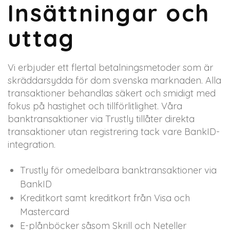
Insättningar och
uttag
Vi erbjuder ett flertal betalningsmetoder som är
skräddarsydda för dom svenska marknaden. Alla
transaktioner behandlas säkert och smidigt med
fokus på hastighet och tillförlitlighet. Våra
banktransaktioner via Trustly tillåter direkta
transaktioner utan registrering tack vare BankID-
integration.
Trustly för omedelbara banktransaktioner via
BankID
Kreditkort samt kreditkort från Visa och
Mastercard
E-plånböcker såsom Skrill och Neteller