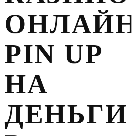
ОНЛАЙ
PIN UP
НА
ДЕНЬГИ