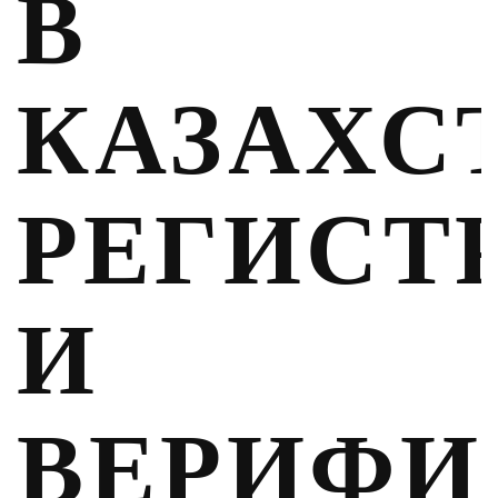
В
КАЗАХС
РЕГИСТ
И
ВЕРИФИ