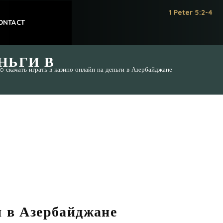
ONTACT
НЬГИ В
o скачать играть в казино онлайн на деньги в Азербайджане
и в Азербайджане