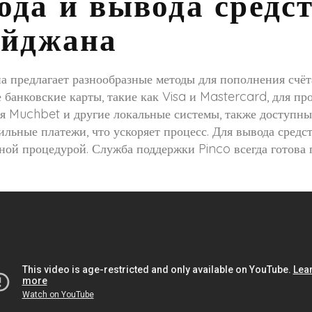
да и вывода средст
айджана
а предлагает разнообразные методы для пополнения счё
 банковские карты, такие как Visa и Mastercard, для пр
я Muchbet и другие локальные системы, также доступны 
ильные платежи, что ускоряет процесс. Для вывода сред
ртной процедурой. Служба поддержки Pinco всегда готов