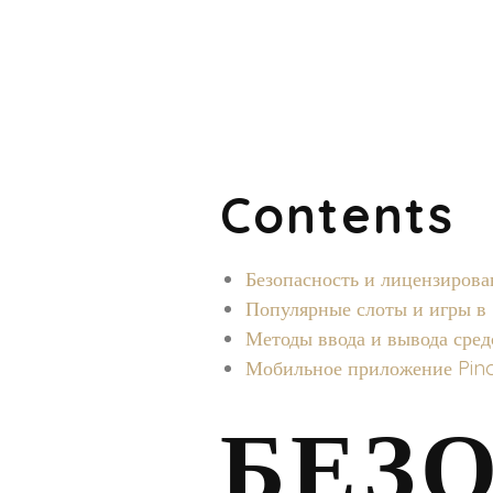
Contents
Безопасность и лицензирова
Популярные слоты и игры в 
Методы ввода и вывода сред
Мобильное приложение Pinc
БЕЗ