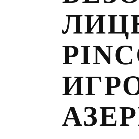
ЛИЦ
PINC
ИГР
АЗЕ