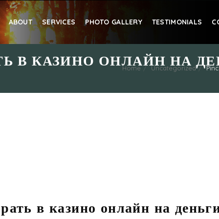
ABOUT
SERVICES
PHOTO GALLERY
TESTIMONIALS
C
ТЬ В КАЗИНО ОНЛАЙН НА ДЕ
Home
Uncategorized
Pinc
грать в казино онлайн на деньг