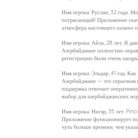
Имя игрока: Руслан, 32 года. М
потрясающий! Приложение скач
атмосфера настоящего казино п
Имя игрока: Айла, 28 лет. Я да
Азербайджане полностью оправд
регистрацию были очень щедрым
Имя игрока: Эльдар, 41 год. Как
Азербайджане — это серьезная 
поддержка отвечает оперативно
выбор для азербайджанских игр
Имя игрока: Нигяр, 35 лет. Pin
Приложение функционирует норм
чуть больше времени, чем указа