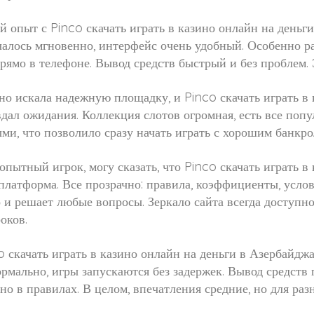
ой опыт с Pinco скачать играть в казино онлайн на деньг
алось мгновенно, интерфейс очень удобный. Особенно 
рямо в телефоне. Вывод средств быстрый и без проблем.
вно искала надежную площадку, и Pinco скачать играть в 
ал ожидания. Коллекция слотов огромная, есть все попу
и, что позволило сразу начать играть с хорошим банкро
 опытный игрок, могу сказать, что Pinco скачать играть в
платформа. Все прозрачно: правила, коэффициенты, услов
 и решает любые вопросы. Зеркало сайта всегда доступно
оков.
co скачать играть в казино онлайн на деньги в Азербайд
ально, игры запускаются без задержек. Вывод средств п
но в правилах. В целом, впечатления средние, но для раз