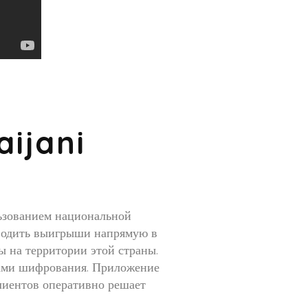
aijani
ьзованием национальной
ыводить выигрыши напрямую в
 на территории этой страны.
ами шифрования. Приложение
лиентов оперативно решает