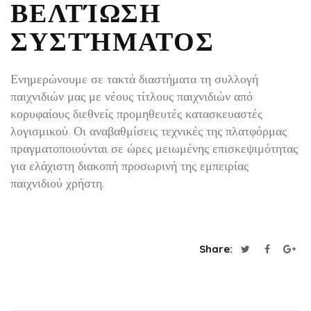
ΒΕΛΤΊΩΣΗ
ΣΥΣΤΉΜΑΤΟΣ
Ενημερώνουμε σε τακτά διαστήματα τη συλλογή
παιχνιδιών μας με νέους τίτλους παιχνιδιών από
κορυφαίους διεθνείς προμηθευτές κατασκευαστές
λογισμικού. Οι αναβαθμίσεις τεχνικές της πλατφόρμας
πραγματοποιούνται σε ώρες μειωμένης επισκεψιμότητας
για ελάχιστη διακοπή προσωρινή της εμπειρίας
παιχνιδιού χρήστη.
Share: