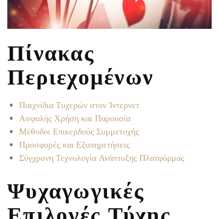
Πίνακας
Περιεχομένων
Παιχνίδια Τυχερών στον Ίντερνετ
Ασφαλής Χρήση και Παρουσία
Μέθοδοι Επικερδούς Συμμετοχής
Προσφορές και Εξυπηρετήσεις
Σύγχρονη Τεχνολογία Ανάπτυξης Πλατφόρμας
Ψυχαγωγικές
Επιλογές Τύχης