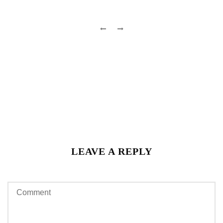
LEAVE A REPLY