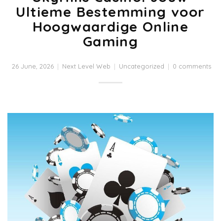
Ultieme Bestemming voor
Hoogwaardige Online
Gaming
26 June, 2026
Next Level Web
Uncategorized
0 comments