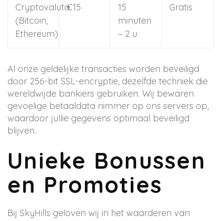
Cryptovaluta
€15
15
Gratis
(Bitcoin,
minuten
Ethereum)
– 2 u
Al onze geldelijke transacties worden beveiligd
door 256-bit SSL-encryptie, dezelfde techniek die
wereldwijde bankiers gebruiken. Wij bewaren
gevoelige betaaldata nimmer op ons servers op,
waardoor jullie gegevens optimaal beveiligd
blijven.
Unieke Bonussen
en Promoties
Bij SkyHills geloven wij in het waarderen van