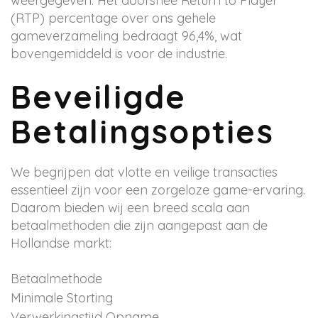
weergegeven. Het doorsnee Return to Player
(RTP) percentage over ons gehele
gameverzameling bedraagt 96,4%, wat
bovengemiddeld is voor de industrie.
Beveiligde
Betalingsopties
We begrijpen dat vlotte en veilige transacties
essentieel zijn voor een zorgeloze game-ervaring.
Daarom bieden wij een breed scala aan
betaalmethoden die zijn aangepast aan de
Hollandse markt:
Betaalmethode
Minimale Storting
Verwerkingstijd Opname