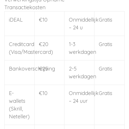
Transactiekosten
iDEAL
€10
Onmiddellijk
Gratis
– 24 u
Creditcard
€20
1-3
Gratis
(Visa/Mastercard)
werkdagen
Bankoverschrijving
€25
2-5
Gratis
werkdagen
E-
€10
Onmiddellijk
Gratis
wallets
– 24 uur
(Skrill,
Neteller)