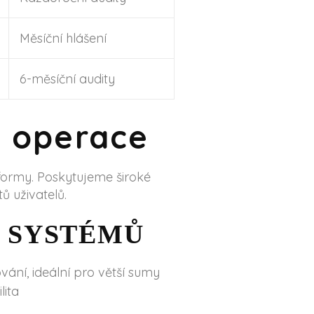
Měsíční hlášení
6-měsíční audity
i operace
formy. Poskytujeme široké
 uživatelů.
 SYSTÉMŮ
ní, ideální pro větší sumy
lita