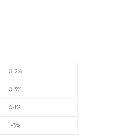
0-2%
0-3%
0-1%
1-3%