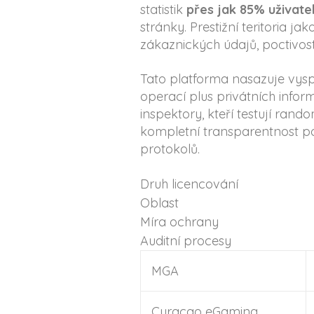
statistik
přes jak 85% uživate
stránky. Prestižní teritoria ja
zákaznických údajů, poctivos
Tato platforma nasazuje vyspě
operací plus privátních inf
inspektory, kteří testují ran
kompletní transparentnost 
protokolů.
Druh licencování
Oblast
Míra ochrany
Auditní procesy
MGA
Curacao eGaming