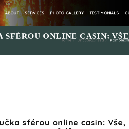
ABOUT
SERVICES
PHOTO GALLERY
TESTIMONIALS
C
 SFÉROU ONLINE CASIN: VŠE
Home
Uncategorized
Komplexní 
učka sférou online casin: Vše,