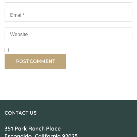
CONTACT US
351 Park Ranch Place
Escondido, California 92025