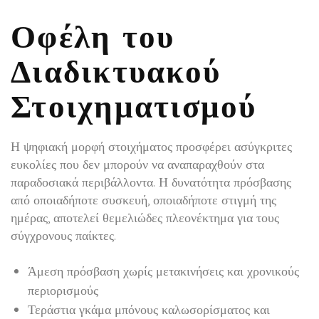
Οφέλη του
Διαδικτυακού
Στοιχηματισμού
Η ψηφιακή μορφή στοιχήματος προσφέρει ασύγκριτες
ευκολίες που δεν μπορούν να αναπαραχθούν στα
παραδοσιακά περιβάλλοντα. Η δυνατότητα πρόσβασης
από οποιαδήποτε συσκευή, οποιαδήποτε στιγμή της
ημέρας, αποτελεί θεμελιώδες πλεονέκτημα για τους
σύγχρονους παίκτες.
Άμεση πρόσβαση χωρίς μετακινήσεις και χρονικούς
περιορισμούς
Τεράστια γκάμα μπόνους καλωσορίσματος και