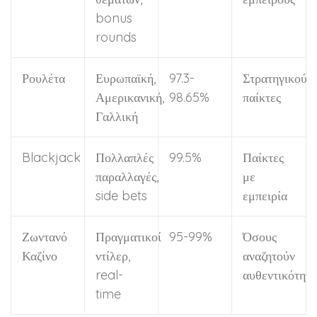
bonus
rounds
Ρουλέτα
Ευρωπαϊκή,
97.3-
Στρατηγικούς
Αμερικανική,
98.65%
παίκτες
Γαλλική
Blackjack
Πολλαπλές
99.5%
Παίκτες
παραλλαγές,
με
side bets
εμπειρία
Ζωντανό
Πραγματικοί
95-99%
Όσους
Καζίνο
ντίλερ,
αναζητούν
real-
αυθεντικότητα
time