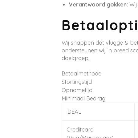
Verantwoord gokken:
Wij 
Betaalopti
Wij snappen dat vlugge & bet
ondersteunen wij ‘n breed sc
doelgroep.
Betaalmethode
Stortingstijd
Opnametijd
Minimaal Bedrag
iDEAL
Creditcard
(Visa/Mastercard)