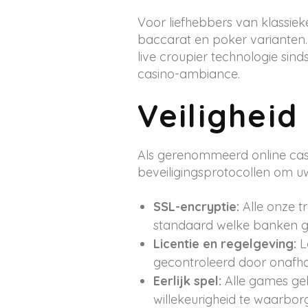
Voor liefhebbers van klassieke
baccarat en poker varianten. 
live croupier technologie sin
casino-ambiance.
Veiligheid 
Als gerenommeerd online casino
beveiligingsprotocollen om uw
SSL-encryptie:
Alle onze t
standaard welke banken g
Licentie en regelgeving:
L
gecontroleerd door onafhan
Eerlijk spel:
Alle games ge
willekeurigheid te waarbo