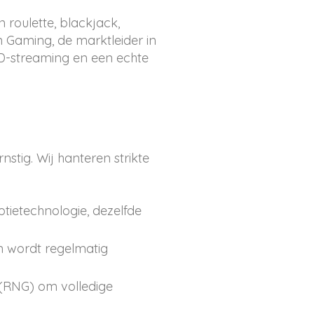
 roulette, blackjack,
n Gaming, de marktleider in
 HD-streaming en een echte
stig. Wij hanteren strikte
tietechnologie, dezelfde
en wordt regelmatig
(RNG) om volledige