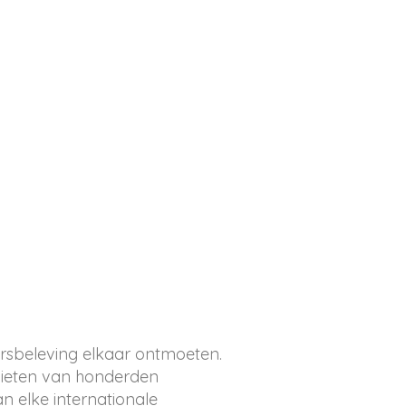
rsbeleving elkaar ontmoeten.
nieten van honderden
n elke internationale