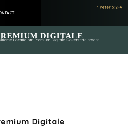
ONTACT
PREMIUM DIGITALE
Ultieme Locatie om Premium Digitale Gokentertainment
remium Digitale