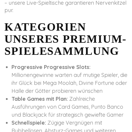
– unsere Live-Spieltische garantieren Nervenkitzel
pur.
KATEGORIEN
UNSERES PREMIUM-
SPIELESAMMLUNG
Progressive Progressive Slots:
Millionengewinne warten auf mutige Spieler, die
ihr Glück bei Mega Moolah, Divine Fortune oder
Halle der Götter probieren wünschen
Table Games mit Plan:
Zahlreiche
Ausführungen von Card Games, Punto Banco
und Blackjack für strategisch gewiefte Gamer
Schnellspiele:
Zügige Vergnügen mit
Rubbellosen, Absturz-Games und weiteren