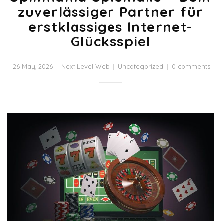
zuverlässiger Partner für
erstklassiges Internet-
Glücksspiel
26 May, 2026
Next Level Web
Uncategorized
0 comments