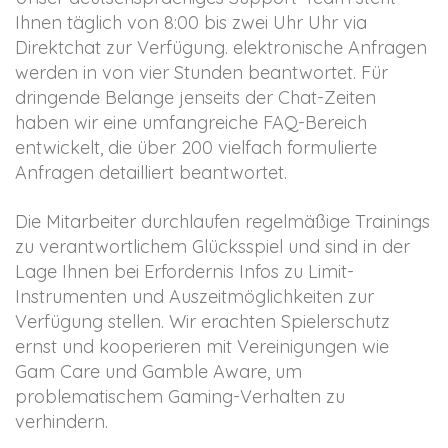
Ihnen täglich von 8:00 bis zwei Uhr Uhr via
Direktchat zur Verfügung. elektronische Anfragen
werden in von vier Stunden beantwortet. Für
dringende Belange jenseits der Chat-Zeiten
haben wir eine umfangreiche FAQ-Bereich
entwickelt, die über 200 vielfach formulierte
Anfragen detailliert beantwortet.
Die Mitarbeiter durchlaufen regelmäßige Trainings
zu verantwortlichem Glücksspiel und sind in der
Lage Ihnen bei Erfordernis Infos zu Limit-
Instrumenten und Auszeitmöglichkeiten zur
Verfügung stellen. Wir erachten Spielerschutz
ernst und kooperieren mit Vereinigungen wie
Gam Care und Gamble Aware, um
problematischem Gaming-Verhalten zu
verhindern.