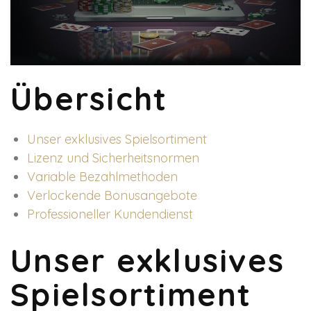
Übersicht
Unser exklusives Spielsortiment
Lizenz und Sicherheitsnormen
Variable Bezahlmethoden
Verlockende Bonusangebote
Professioneller Kundendienst
Unser exklusives
Spielsortiment