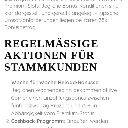
Premium-Slots. Jegliche Bonus-Konditionen sind
klar dargestellt und gerecht angelegt – typische
Umsatzanforderungen liegen bei fairen 35x
Bonusbetrag.
REGELMÄSSIGE A
KTIONEN FÜR S
TAMMKUNDEN
Woche für Woche Reload-Bonusse:
Jeglichen Wochenbeginn bekommen aktive
Gamer einen Einzahlungsbonus zwischen
fünfundzwanzig Prozent und 75%, in
Abhängigkeit vom Premium-Status
Cashback-Programm:
Einbußen werden