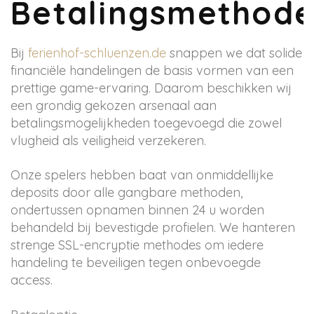
Betalingsmethod
Bij
ferienhof-schluenzen.de
snappen we dat solide
financiële handelingen de basis vormen van een
prettige game-ervaring. Daarom beschikken wij
een grondig gekozen arsenaal aan
betalingsmogelijkheden toegevoegd die zowel
vlugheid als veiligheid verzekeren.
Onze spelers hebben baat van onmiddellijke
deposits door alle gangbare methoden,
ondertussen opnamen binnen 24 u worden
behandeld bij bevestigde profielen. We hanteren
strenge SSL-encryptie methodes om iedere
handeling te beveiligen tegen onbevoegde
access.