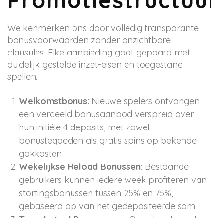
We kenmerken ons door volledig transparante
bonusvoorwaarden zonder onzichtbare
clausules. Elke aanbieding gaat gepaard met
duidelijk gestelde inzet-eisen en toegestane
spellen.
Welkomstbonus:
Nieuwe spelers ontvangen
een verdeeld bonusaanbod verspreid over
hun initiële 4 deposits, met zowel
bonustegoeden als gratis spins op bekende
gokkasten
Wekelijkse Reload Bonussen:
Bestaande
gebruikers kunnen iedere week profiteren van
stortingsbonussen tussen 25% en 75%,
gebaseerd op van het gedepositeerde som