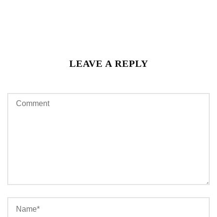
LEAVE A REPLY