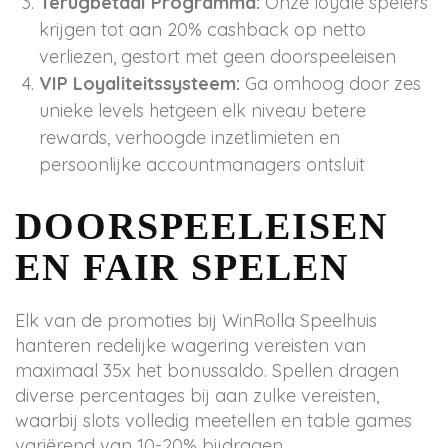
Terugbetaal Programma:
Onze loyale spelers
krijgen tot aan 20% cashback op netto
verliezen, gestort met geen doorspeeleisen
VIP Loyaliteitssysteem:
Ga omhoog door zes
unieke levels hetgeen elk niveau betere
rewards, verhoogde inzetlimieten en
persoonlijke accountmanagers ontsluit
DOORSPEELEISEN
EN FAIR SPELEN
Elk van de promoties bij WinRolla Speelhuis
hanteren redelijke wagering vereisten van
maximaal 35x het bonussaldo. Spellen dragen
diverse percentages bij aan zulke vereisten,
waarbij slots volledig meetellen en table games
variërend van 10-20% bijdragen.