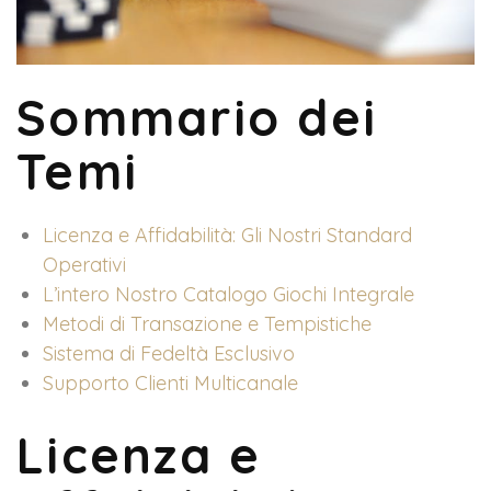
Sommario dei
Temi
Licenza e Affidabilità: Gli Nostri Standard
Operativi
L’intero Nostro Catalogo Giochi Integrale
Metodi di Transazione e Tempistiche
Sistema di Fedeltà Esclusivo
Supporto Clienti Multicanale
Licenza e