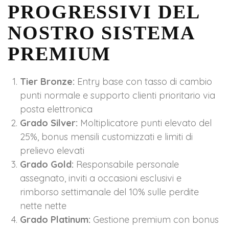
PROGRESSIVI DEL
NOSTRO SISTEMA
PREMIUM
Tier Bronze:
Entry base con tasso di cambio
punti normale e supporto clienti prioritario via
posta elettronica
Grado Silver:
Moltiplicatore punti elevato del
25%, bonus mensili customizzati e limiti di
prelievo elevati
Grado Gold:
Responsabile personale
assegnato, inviti a occasioni esclusivi e
rimborso settimanale del 10% sulle perdite
nette nette
Grado Platinum:
Gestione premium con bonus