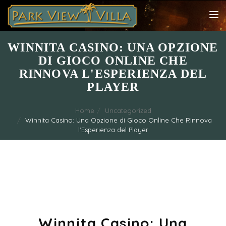
TOG
NAV
WINNITA CASINO: UNA OPZIONE
DI GIOCO ONLINE CHE
RINNOVA L'ESPERIENZA DEL
PLAYER
Home
Uncategorized
Winnita Casino: Una Opzione di Gioco Online Che Rinnova
l’Esperienza del Player
Winnita Casino: Una