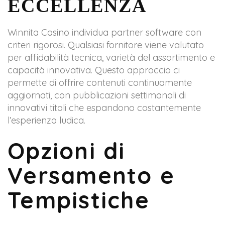
ECCELLENZA
Winnita Casino individua partner software con
criteri rigorosi. Qualsiasi fornitore viene valutato
per affidabilità tecnica, varietà del assortimento e
capacità innovativa. Questo approccio ci
permette di offrire contenuti continuamente
aggiornati, con pubblicazioni settimanali di
innovativi titoli che espandono costantemente
l’esperienza ludica.
Opzioni di
Versamento e
Tempistiche