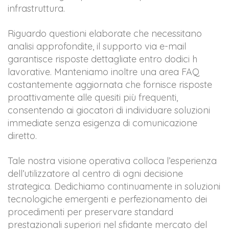
infrastruttura.
Riguardo questioni elaborate che necessitano
analisi approfondite, il supporto via e-mail
garantisce risposte dettagliate entro dodici h
lavorative. Manteniamo inoltre una area FAQ
costantemente aggiornata che fornisce risposte
proattivamente alle quesiti più frequenti,
consentendo ai giocatori di individuare soluzioni
immediate senza esigenza di comunicazione
diretto.
Tale nostra visione operativa colloca l’esperienza
dell’utilizzatore al centro di ogni decisione
strategica. Dedichiamo continuamente in soluzioni
tecnologiche emergenti e perfezionamento dei
procedimenti per preservare standard
prestazionali superiori nel sfidante mercato del