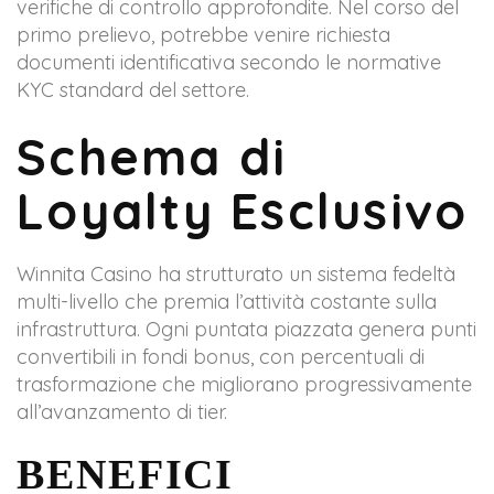
verifiche di controllo approfondite. Nel corso del
primo prelievo, potrebbe venire richiesta
documenti identificativa secondo le normative
KYC standard del settore.
Schema di
Loyalty Esclusivo
Winnita Casino ha strutturato un sistema fedeltà
multi-livello che premia l’attività costante sulla
infrastruttura. Ogni puntata piazzata genera punti
convertibili in fondi bonus, con percentuali di
trasformazione che migliorano progressivamente
all’avanzamento di tier.
BENEFICI